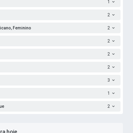
1
2
icano, Feminino
2
2
2
2
3
1
gue
2
ra hoje