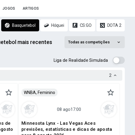
JOGOS
ARTIGOS
Basquetebol
Hóquei
CS:GO
DOTA 2
uetebol mais recentes
Todas as competições
Liga de Realidade Simulada
2
WNBA, Feminino
es de
Minnesota Lynx - Las Vegas Aces
agosto
previsões, estatísticas e dicas de aposta