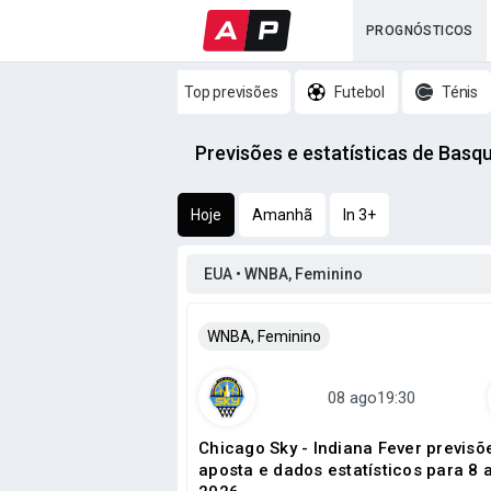
PROGNÓSTICOS
Top previsões
Futebol
Ténis
Previsões e estatísticas de Basq
Hoje
Amanhã
In 3+
EUA • WNBA, Feminino
WNBA, Feminino
Chicago Sky - Indiana Fever previsõ
aposta e dados estatísticos para 8 