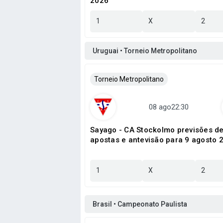
2026
1
X
2
Uruguai • Torneio Metropolitano
Torneio Metropolitano
Sayago - CA Stockolmo previsões d
apostas e antevisão para 9 agosto 
1
X
2
Brasil • Campeonato Paulista