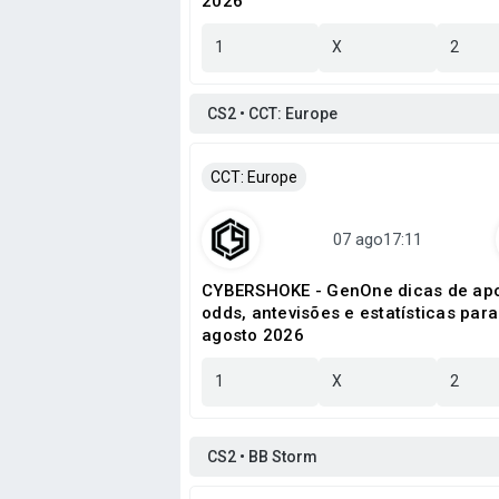
2026
1
X
2
CS2 • CCT: Europe
CCT: Europe
CYBERSHOKE - GenOne dicas de apo
odds, antevisões e estatísticas para
agosto 2026
1
X
2
CS2 • BB Storm