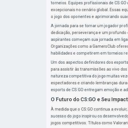
torneios. Equipes profissionais de CS:GO
excepcionais no cenário global. Essas e
o jogo dos oponentes e aprimorando suas
A jornada para se tornar um jogador prof
dedicação, perseverança e um profundo 
aspirantes começam sua jornada em liga
Organizações como a GamersClub oferec
habilidades e competirem em torneios re
Um dos aspectos definidores dos esport
para assistir às transmissões ao vivo dos
natureza competitiva do jogo muitas ve
espectadores e criando lembranças durad
esports de CS:GO entregam emoção e adr
O Futuro do CS:GO e Seu Impac
À medida que o CS:GO continua a evoluir,
sucesso do jogo inspirou os desenvolvedo
jogos competitivos. Títulos como Valora