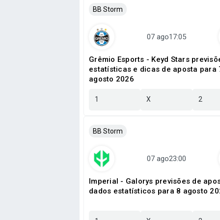
BB Storm
Grêmio Esports - Keyd Stars previsõ
estatísticas e dicas de aposta para 
agosto 2026
1
X
2
BB Storm
Imperial - Galorys previsões de apo
dados estatísticos para 8 agosto 2