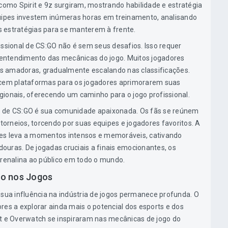
 como Spirit e 9z surgiram, mostrando habilidade e estratégia
quipes investem inúmeras horas em treinamento, analisando
 estratégias para se manterem à frente.
issional de CS:GO não é sem seus desafios. Isso requer
entendimento das mecânicas do jogo. Muitos jogadores
s amadoras, gradualmente escalando nas classificações.
em plataformas para os jogadores aprimorarem suas
gionais, oferecendo um caminho para o jogo profissional.
s de CS:GO é sua comunidade apaixonada. Os fãs se reúnem
 torneios, torcendo por suas equipes e jogadores favoritos. A
zes leva a momentos intensos e memoráveis, cativando
ouras. De jogadas cruciais a finais emocionantes, os
enalina ao público em todo o mundo.
to nos Jogos
 sua influência na indústria de jogos permanece profunda. O
res a explorar ainda mais o potencial dos esports e dos
nt e Overwatch se inspiraram nas mecânicas de jogo do