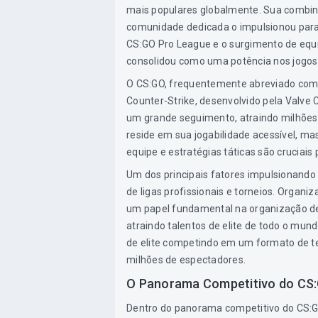
mais populares globalmente. Sua combina
comunidade dedicada o impulsionou para 
CS:GO Pro League e o surgimento de equip
consolidou como uma potência nos jogos
O CS:GO, frequentemente abreviado como 
Counter-Strike, desenvolvido pela Valve
um grande seguimento, atraindo milhões
reside em sua jogabilidade acessível, ma
equipe e estratégias táticas são cruciais
Um dos principais fatores impulsionando
de ligas profissionais e torneios. Orga
um papel fundamental na organização de 
atraindo talentos de elite de todo o mun
de elite competindo em um formato de t
milhões de espectadores.
O Panorama Competitivo do CS
Dentro do panorama competitivo do CS:GO