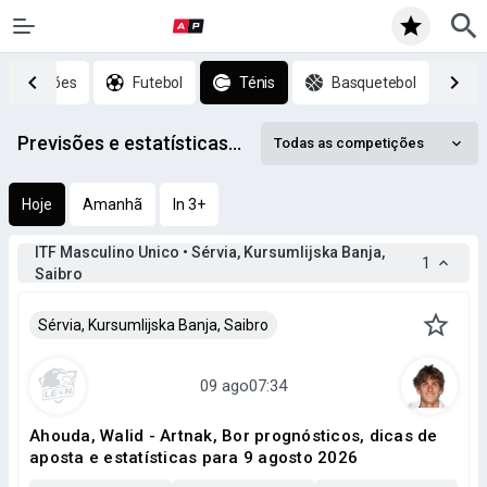
p previsões
Futebol
Ténis
Basquetebol
H
Previsões e estatísticas de Ténis mais recentes
Todas as competições
Hoje
Amanhã
In 3+
ITF Masculino Unico • Sérvia, Kursumlijska Banja,
1
Saibro
Sérvia, Kursumlijska Banja, Saibro
Ahouda, Walid - Artnak, Bor prognósticos, dicas de
aposta e estatísticas para 9 agosto 2026