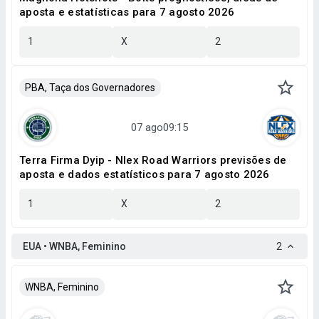
aposta e estatísticas para 7 agosto 2026
1
X
2
PBA, Taça dos Governadores
Terra Firma Dyip - Nlex Road Warriors previsões de
aposta e dados estatísticos para 7 agosto 2026
1
X
2
EUA • WNBA, Feminino
2
WNBA, Feminino