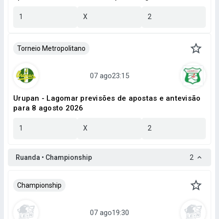
1
X
2
Torneio Metropolitano
Urupan - Lagomar previsões de apostas e antevisão
para 8 agosto 2026
1
X
2
Ruanda • Championship
2
Championship