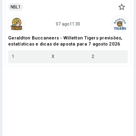
NBL1
Geraldton Buccaneers - Willetton Tigers previsões,
estatísticas e dicas de aposta para 7 agosto 2026
1
X
2