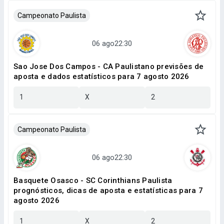
Campeonato Paulista
Sao Jose Dos Campos - CA Paulistano previsões de
aposta e dados estatísticos para 7 agosto 2026
1
X
2
Campeonato Paulista
Basquete Osasco - SC Corinthians Paulista
prognósticos, dicas de aposta e estatísticas para 7
agosto 2026
1
X
2