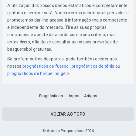
A utilização dos nossos dados estatísticos é completamente
gratuita e sempre será. Nunca iremos cobrar qualquer valor e
prometemos dar-lhe acesso à informação mais competente
e independente do mercado. Tire as suas próprias
conclusões e aposte de acordo com o seu critério, mas,
antes disso, não deixe consultar as nossas previsões de
basquetebol gratuitas.
Se preferir outros desportos, pode também aceder aos
nossos
prognósticos de futebol
,
prognósticos de ténis
ou
prognósticos de hóquei no gelo.
Prognósticos
Jogos
Artigos
VOLTAR AO TOPO
© Aposta Prognosticos 2026