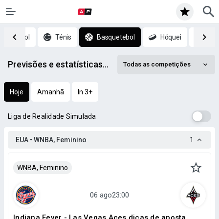
Futebol
Ténis
Basquetebol
Hóquei
CS:
Previsões e estatísticas de Basquetebol mais recentes
Todas as competições
Hoje
Amanhã
In 3+
Liga de Realidade Simulada
EUA • WNBA, Feminino
1
WNBA, Feminino
Indiana Fever - Las Vegas Aces dicas de aposta,