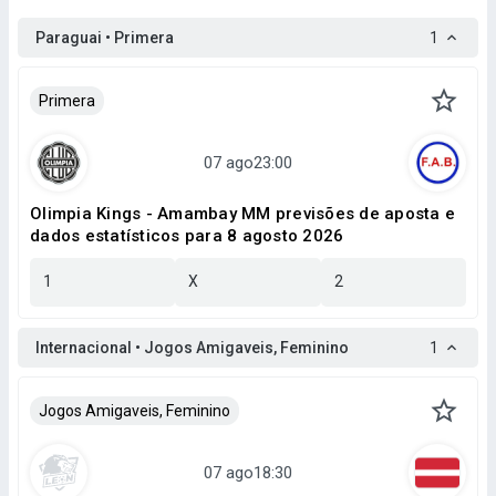
Paraguai • Primera
1
Primera
Olimpia Kings - Amambay MM previsões de aposta e
dados estatísticos para 8 agosto 2026
1
X
2
Internacional • Jogos Amigaveis, Feminino
1
Jogos Amigaveis, Feminino