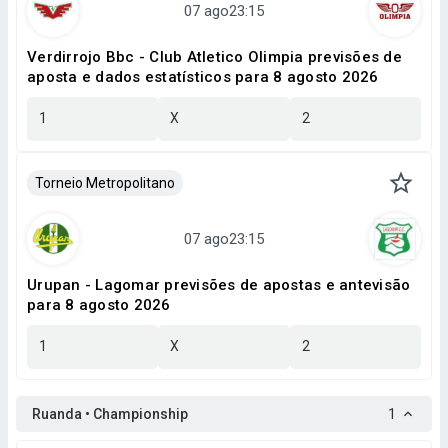
Verdirrojo Bbc - Club Atletico Olimpia previsões de
aposta e dados estatísticos para 8 agosto 2026
1
X
2
Torneio Metropolitano
Urupan - Lagomar previsões de apostas e antevisão
para 8 agosto 2026
1
X
2
Ruanda • Championship
1