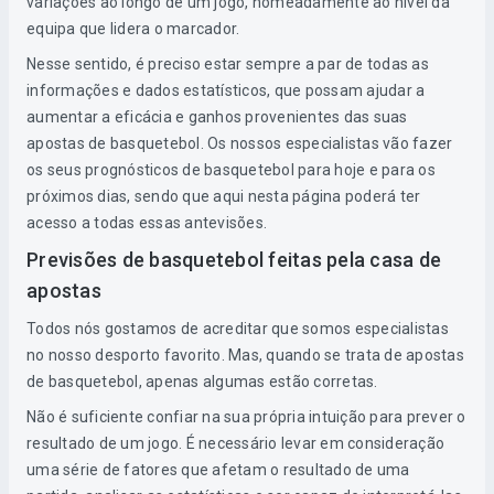
variações ao longo de um jogo, nomeadamente ao nível da
equipa que lidera o marcador.
Nesse sentido, é preciso estar sempre a par de todas as
informações e dados estatísticos, que possam ajudar a
aumentar a eficácia e ganhos provenientes das suas
apostas de basquetebol. Os nossos especialistas vão fazer
os seus prognósticos de basquetebol para hoje e para os
próximos dias, sendo que aqui nesta página poderá ter
acesso a todas essas antevisões.
Previsões de basquetebol feitas pela casa de
apostas
Todos nós gostamos de acreditar que somos especialistas
no nosso desporto favorito. Mas, quando se trata de apostas
de basquetebol, apenas algumas estão corretas.
Não é suficiente confiar na sua própria intuição para prever o
resultado de um jogo. É necessário levar em consideração
uma série de fatores que afetam o resultado de uma