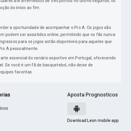
ulares até arremessos de três pontos no último segundo, os
ção do início ao fim.
erder a oportunidade de acompanhar o Pro A. Os jogos são
ém podem ser assistidos online, permitindo que os fãs nunca
ngressos para os jogos estão disponíveis para aqueles que
Pro A pessoalmente.
rte essencial do cenário esportivo em Portugal, oferecendo
el. Se você é um fã de basquetebol, não deixe de
quipes favoritas.
rias
Aposta Prognosticos
ticos
Download Leon mobile app