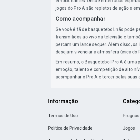
emocionantes. Desde enterradas espetac
jogos do Pro A são repletos de ação e emo
Como acompanhar
Se você é fã de basquetebol, não pode p
transmitidos ao vivo na televisão e tamb
percam um lance sequer. Além disso, os i
desejam vivenciar a atmosfera única do 
Em resumo, o Basquetebol Pro A é uma pa
emoção, talento e competição de alto nív
acompanhar o Pro A e torcer pelas suas e
Informação
Catego
Termos de Uso
Prognós
Política de Privacidade
Jogos