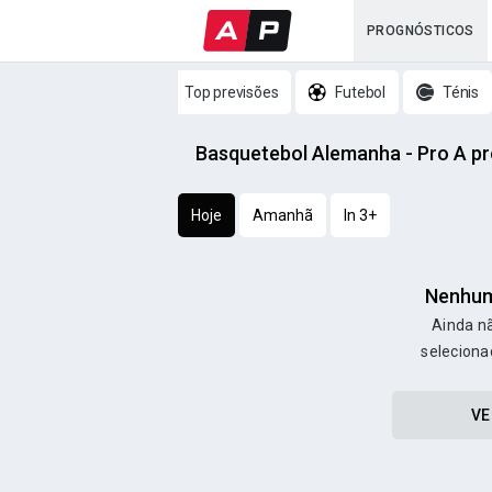
PROGNÓSTICOS
Top previsões
Futebol
Ténis
Basquetebol Alemanha - Pro A p
Hoje
Amanhã
In 3+
Nenhum
Ainda nã
seleciona
VE