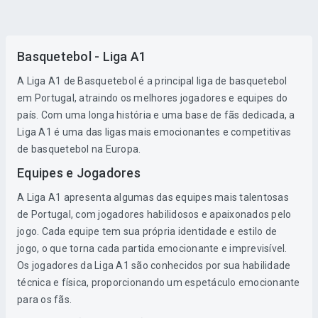
Basquetebol - Liga A1
A Liga A1 de Basquetebol é a principal liga de basquetebol
em Portugal, atraindo os melhores jogadores e equipes do
país. Com uma longa história e uma base de fãs dedicada, a
Liga A1 é uma das ligas mais emocionantes e competitivas
de basquetebol na Europa.
Equipes e Jogadores
A Liga A1 apresenta algumas das equipes mais talentosas
de Portugal, com jogadores habilidosos e apaixonados pelo
jogo. Cada equipe tem sua própria identidade e estilo de
jogo, o que torna cada partida emocionante e imprevisível.
Os jogadores da Liga A1 são conhecidos por sua habilidade
técnica e física, proporcionando um espetáculo emocionante
para os fãs.