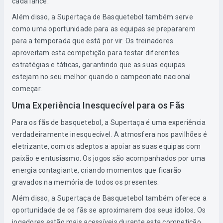
cada lance.
Além disso, a Supertaça de Basquetebol também serve
como uma oportunidade para as equipas se prepararem
para a temporada que está por vir. Os treinadores
aproveitam esta competição para testar diferentes
estratégias e táticas, garantindo que as suas equipas
estejam no seu melhor quando o campeonato nacional
começar.
Uma Experiência Inesquecível para os Fãs
Para os fãs de basquetebol, a Supertaça é uma experiência
verdadeiramente inesquecível. A atmosfera nos pavilhões é
eletrizante, com os adeptos a apoiar as suas equipas com
paixão e entusiasmo. Os jogos são acompanhados por uma
energia contagiante, criando momentos que ficarão
gravados na memória de todos os presentes.
Além disso, a Supertaça de Basquetebol também oferece a
oportunidade de os fãs se aproximarem dos seus ídolos. Os
jogadores estão mais acessíveis durante esta competição,