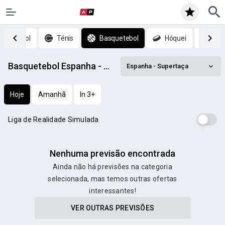
Futebol
Ténis
Basquetebol
Hóquei
CS:
Basquetebol Espanha - Supertaça prognósticos
Espanha - Supertaça
Hoje
Amanhã
In 3+
Liga de Realidade Simulada
Nenhuma previsão encontrada
Ainda não há previsões na categoria
selecionada, mas temos outras ofertas
interessantes!
VER OUTRAS PREVISÕES