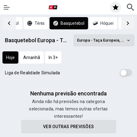
Futebol
Ténis
Basquetebol
Hóquei
CS:
Basquetebol Europa - Taça Europeia, Feminino prognósticos
Europa - Taça Europeia, Feminino
Hoje
Amanhã
In 3+
Liga de Realidade Simulada
Nenhuma previsão encontrada
Ainda não há previsões na categoria
selecionada, mas temos outras ofertas
interessantes!
VER OUTRAS PREVISÕES