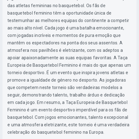
das atletas femininas no basquetebol. Os fãs de
basquetebol feminino têm a oportunidade única de
testemunhar as melhores equipas do continente a competir
ao mais alto nível. Cada jogo é uma batalha emocionante,
com jogadas incríveis e momentos de pura emoção que
mantêm os espectadores na ponta dos seus assentos. A
atmosfera nos pavilhões é eletrizante, com os adeptos a
apoiar apaixonadamente as suas equipas favoritas. A Taça
Europeia de Basquetebol Feminino é mais do que apenas um
torneio desportivo. É um evento que inspira jovens atletas e
promove a igualdade de género no desporto. As jogadoras
que competem neste torneio são verdadeiras modelos a
seguir, demonstrando talento, trabalho árduo e dedicação
em cada jogo. Em resumo, a Taça Europeia de Basquetebol
Feminino é um evento desportivo imperdível para os fãs de
basquetebol. Com jogos emocionantes, talento excepcional
e uma atmosfera eletrizante, este torneio é uma verdadeira
celebração do basquetebol feminino na Europa.