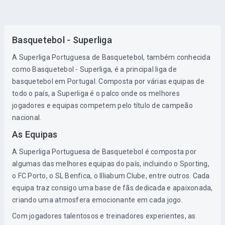
Basquetebol - Superliga
A Superliga Portuguesa de Basquetebol, também conhecida
como Basquetebol - Superliga, é a principal liga de
basquetebol em Portugal. Composta por várias equipas de
todo o país, a Superliga é o palco onde os melhores
jogadores e equipas competem pelo título de campeão
nacional.
As Equipas
A Superliga Portuguesa de Basquetebol é composta por
algumas das melhores equipas do país, incluindo o Sporting,
o FC Porto, o SL Benfica, o Illiabum Clube, entre outros. Cada
equipa traz consigo uma base de fãs dedicada e apaixonada,
criando uma atmosfera emocionante em cada jogo.
Com jogadores talentosos e treinadores experientes, as