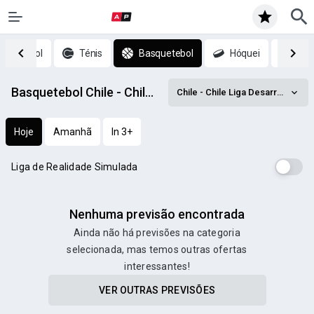
Futebol
Ténis
Basquetebol
Hóquei
CS:
Basquetebol Chile - Chile Liga Desarrollo U23 prognósticos
Chile - Chile Liga Desarrollo U23
Hoje
Amanhã
In 3+
Liga de Realidade Simulada
Nenhuma previsão encontrada
Ainda não há previsões na categoria
selecionada, mas temos outras ofertas
interessantes!
VER OUTRAS PREVISÕES