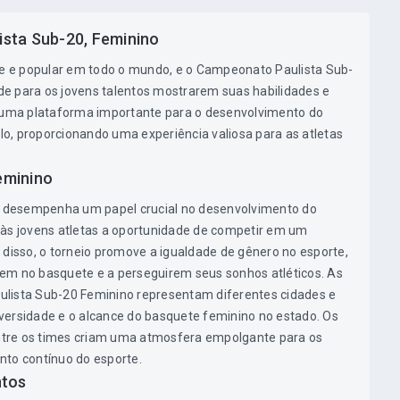
sta Sub-20, Feminino
 e popular em todo o mundo, e o Campeonato Paulista Sub-
e para os jovens talentos mostrarem suas habilidades e
é uma plataforma importante para o desenvolvimento do
o, proporcionando uma experiência valiosa para as atletas
eminino
 desempenha um papel crucial no desenvolvimento do
 às jovens atletas a oportunidade de competir em um
 disso, o torneio promove a igualdade de gênero no esporte,
em no basquete e a perseguirem seus sonhos atléticos. As
ulista Sub-20 Feminino representam diferentes cidades e
versidade e o alcance do basquete feminino no estado. Os
 entre os times criam uma atmosfera empolgante para os
nto contínuo do esporte.
ntos