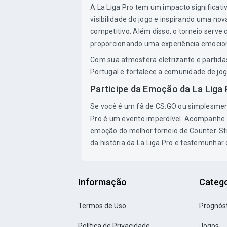
A La Liga Pro tem um impacto significa
visibilidade do jogo e inspirando uma no
competitivo. Além disso, o torneio serv
proporcionando uma experiência emociona
Com sua atmosfera eletrizante e partidas 
Portugal e fortalece a comunidade de jog
Participe da Emoção da La Liga 
Se você é um fã de CS:GO ou simplesment
Pro é um evento imperdível. Acompanhe a
emoção do melhor torneio de Counter-Str
da história da La Liga Pro e testemunhar
Informação
Catego
Termos de Uso
Prognós
Política de Privacidade
Jogos