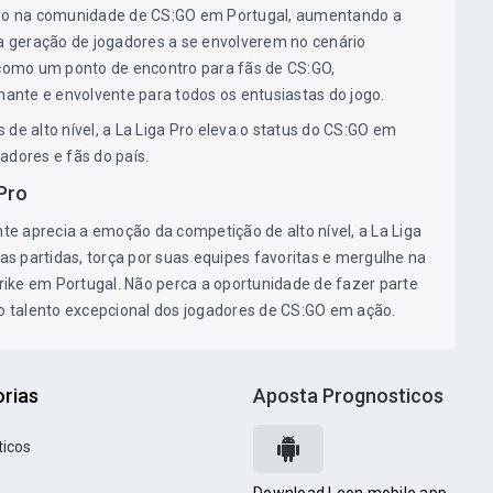
tivo na comunidade de CS:GO em Portugal, aumentando a
va geração de jogadores a se envolverem no cenário
e como um ponto de encontro para fãs de CS:GO,
nte e envolvente para todos os entusiastas do jogo.
de alto nível, a La Liga Pro eleva o status do CS:GO em
adores e fãs do país.
Pro
e aprecia a emoção da competição de alto nível, a La Liga
s partidas, torça por suas equipes favoritas e mergulhe na
ike em Portugal. Não perca a oportunidade de fazer parte
 o talento excepcional dos jogadores de CS:GO em ação.
rias
Aposta Prognosticos
ticos