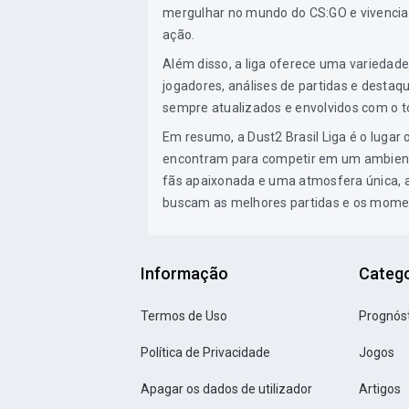
mergulhar no mundo do CS:GO e vivencia
ação.
Além disso, a liga oferece uma variedade
jogadores, análises de partidas e desta
sempre atualizados e envolvidos com o t
Em resumo, a Dust2 Brasil Liga é o lugar
encontram para competir em um ambient
fãs apaixonada e uma atmosfera única, a
buscam as melhores partidas e os momen
Informação
Catego
Termos de Uso
Prognós
Política de Privacidade
Jogos
Apagar os dados de utilizador
Artigos