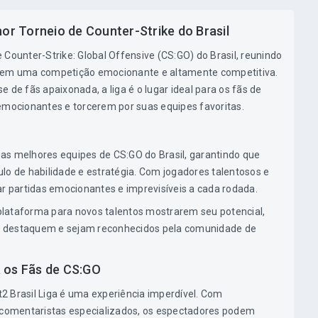
hor Torneio de Counter-Strike do Brasil
de Counter-Strike: Global Offensive (CS:GO) do Brasil, reunindo
s em uma competição emocionante e altamente competitiva.
e fãs apaixonada, a liga é o lugar ideal para os fãs de
ocionantes e torcerem por suas equipes favoritas.
r as melhores equipes de CS:GO do Brasil, garantindo que
lo de habilidade e estratégia. Com jogadores talentosos e
ar partidas emocionantes e imprevisíveis a cada rodada.
lataforma para novos talentos mostrarem seu potencial,
e destaquem e sejam reconhecidos pela comunidade de
a os Fãs de CS:GO
2 Brasil Liga é uma experiência imperdível. Com
e comentaristas especializados, os espectadores podem