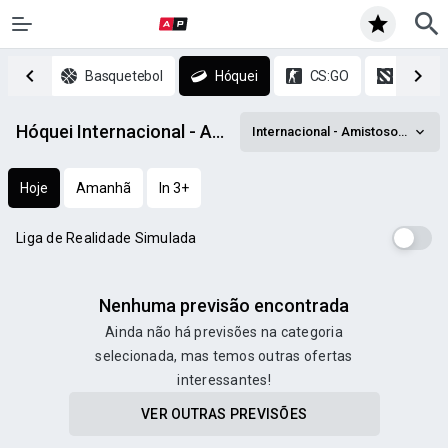
Ténis
Basquetebol
Hóquei
CS:GO
DOTA 2
Hóquei Internacional - Amistosos de Clubes Sub-21 prognósticos
Internacional - Amistosos de Clubes Sub-21
Hoje
Amanhã
In 3+
Liga de Realidade Simulada
Nenhuma previsão encontrada
Ainda não há previsões na categoria
selecionada, mas temos outras ofertas
interessantes!
VER OUTRAS PREVISÕES