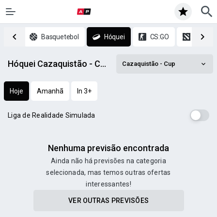
Ténis
Basquetebol
Hóquei
CS:GO
DOTA 2
Hóquei Cazaquistão - Cup prognósticos
Cazaquistão - Cup
Hoje
Amanhã
In 3+
Liga de Realidade Simulada
Nenhuma previsão encontrada
Ainda não há previsões na categoria
selecionada, mas temos outras ofertas
interessantes!
VER OUTRAS PREVISÕES