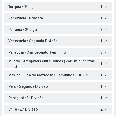
Turquia • 1ª Liga
1
Venezuela • Primera
1
Panamá • 2ª Liga
3
Venezuela • Segunda Divisão
1
Paraguai • Campeonato, Feminino
3
Mundo • Amigáveis entre Clubes (2x45 min. or 2x40
1
min.)
México • Liga do México MX Femininos SUB-19
1
Perú • Segunda Divisão
1
Paraguai • 3ª Divisão
1
Chile • 2.ª Divisão
2