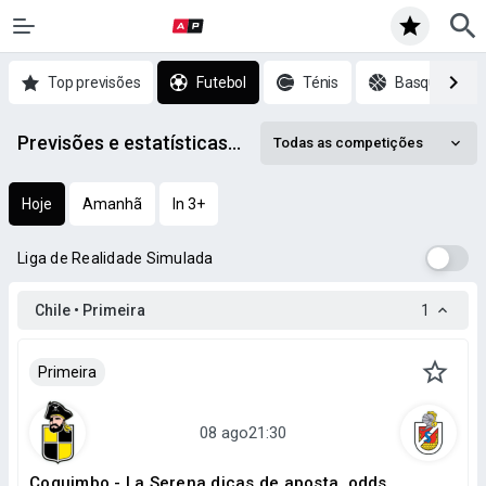
Top previsões
Futebol
Ténis
Basquetebol
Previsões e estatísticas de Futebol mais recentes
Todas as competições
Hoje
Amanhã
In 3+
Liga de Realidade Simulada
Chile • Primeira
1
Primeira
Coquimbo - La Serena dicas de aposta, odds,