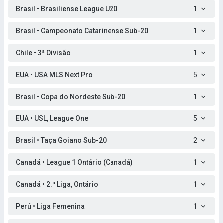
Brasil • Brasiliense League U20
1
Brasil • Campeonato Catarinense Sub-20
1
Chile • 3ª Divisão
1
EUA • USA MLS Next Pro
5
Brasil • Copa do Nordeste Sub-20
1
EUA • USL, League One
5
Brasil • Taça Goiano Sub-20
2
Canadá • League 1 Ontário (Canadá)
1
Canadá • 2.ª Liga, Ontário
1
Perú • Liga Femenina
1