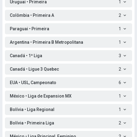
Uruguai • Primeira
1
Colômbia • Primeira A
2
Paraguai • Primeira
1
Argentina • Primeira B Metropolitana
1
Canadá • 1ª Liga
3
Canadá • Ligue 3 Quebec
2
EUA • USL, Campeonato
6
México • Liga de Expansion MX
1
Bolívia • Liga Regional
1
Bolívia • Primeira Liga
2
México • Liga Principal, Feminino
2