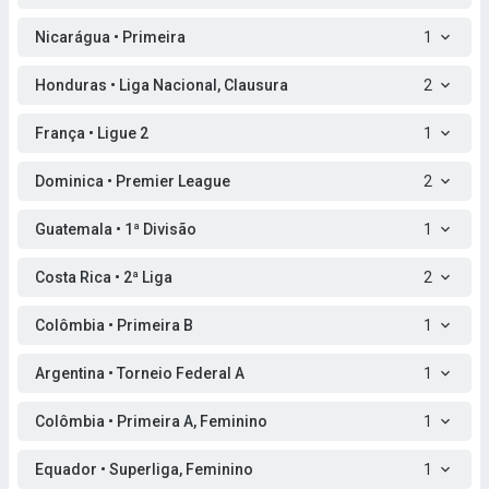
Nicarágua • Primeira
1
Honduras • Liga Nacional, Clausura
2
França • Ligue 2
1
Dominica • Premier League
2
Guatemala • 1ª Divisão
1
Costa Rica • 2ª Liga
2
Colômbia • Primeira B
1
Argentina • Torneio Federal A
1
Colômbia • Primeira A, Feminino
1
Equador • Superliga, Feminino
1