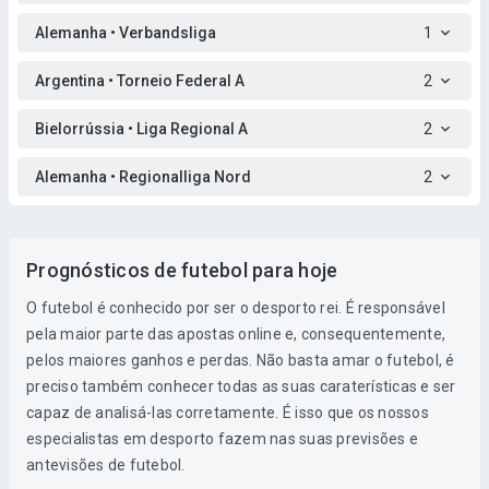
Alemanha • Verbandsliga
1
Argentina • Torneio Federal A
2
Bielorrússia • Liga Regional A
2
Alemanha • Regionalliga Nord
2
Prognósticos de futebol para hoje
O futebol é conhecido por ser o desporto rei. É responsável
pela maior parte das apostas online e, consequentemente,
pelos maiores ganhos e perdas. Não basta amar o futebol, é
preciso também conhecer todas as suas caraterísticas e ser
capaz de analisá-las corretamente. É isso que os nossos
especialistas em desporto fazem nas suas previsões e
antevisões de futebol.