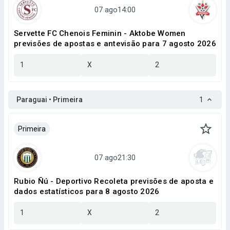
Servette FC Chenois Feminin - Aktobe Women
previsões de apostas e antevisão para 7 agosto 2026
1
X
2
Paraguai • Primeira
1
Primeira
Rubio Ñú - Deportivo Recoleta previsões de aposta e
dados estatísticos para 8 agosto 2026
1
X
2