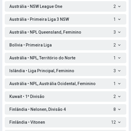
Austrália • NSW League One
2
Austrália • Primeira Liga 3 NSW
1
Austrália • NPL Queensland, Feminino
3
Bolívia • Primeira Liga
2
Austrália • NPL, Território do Norte
1
Islândia • Liga Principal, Feminino
3
Austrália • NPL, Austrália Ocidental, Feminino
1
Kuwait • 1ª Divisão
2
Finlândia • Nelonen, Divisão 4
8
Finlândia • Vitonen
12