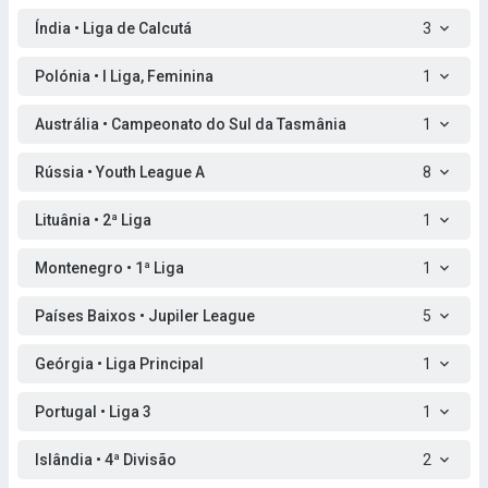
Índia • Liga de Calcutá
3
Polónia • I Liga, Feminina
1
Austrália • Campeonato do Sul da Tasmânia
1
Rússia • Youth League A
8
Lituânia • 2ª Liga
1
Montenegro • 1ª Liga
1
Países Baixos • Jupiler League
5
Geórgia • Liga Principal
1
Portugal • Liga 3
1
Islândia • 4ª Divisão
2