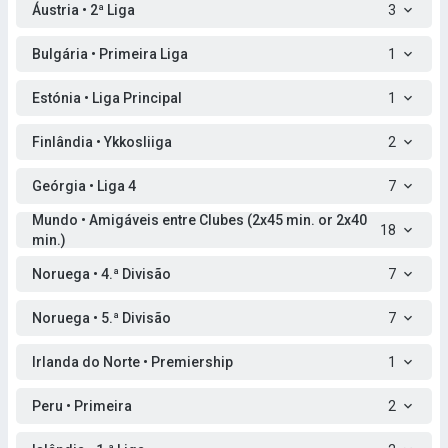
Áustria • 2ª Liga
3
Bulgária • Primeira Liga
1
Estónia • Liga Principal
1
Finlândia • Ykkosliiga
2
Geórgia • Liga 4
7
Mundo • Amigáveis entre Clubes (2x45 min. or 2x40
18
min.)
Noruega • 4.ª Divisão
7
Noruega • 5.ª Divisão
7
Irlanda do Norte • Premiership
1
Peru • Primeira
2