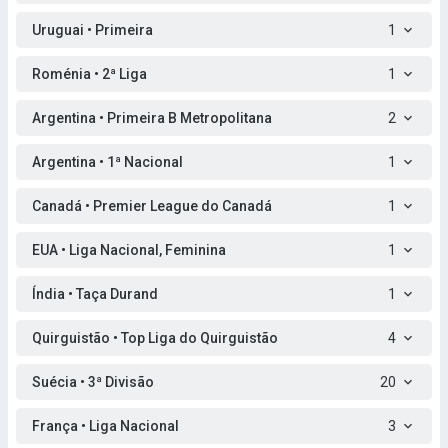
Uruguai • Primeira
1
Roménia • 2ª Liga
1
Argentina • Primeira B Metropolitana
2
Argentina • 1ª Nacional
1
Canadá • Premier League do Canadá
1
EUA • Liga Nacional, Feminina
1
Índia • Taça Durand
1
Quirguistão • Top Liga do Quirguistão
4
Suécia • 3ª Divisão
20
França • Liga Nacional
3