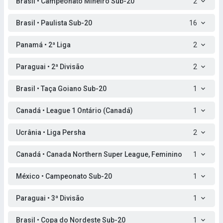
Brasil • Campeonato Mineiro Sub-20
2
Brasil • Paulista Sub-20
16
Panamá • 2ª Liga
2
Paraguai • 2ª Divisão
2
Brasil • Taça Goiano Sub-20
1
Canadá • League 1 Ontário (Canadá)
1
Ucrânia • Liga Persha
2
Canadá • Canada Northern Super League, Feminino
1
México • Campeonato Sub-20
1
Paraguai • 3ª Divisão
1
Brasil • Copa do Nordeste Sub-20
1