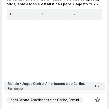
odds, antevisões e estatísticas para 7 agosto 2026
1
X
2
Mundo • Jogos Centro-Americanos e do Caribe,
1
Feminino
Jogos Centro-Americanos e do Caribe, Feminino