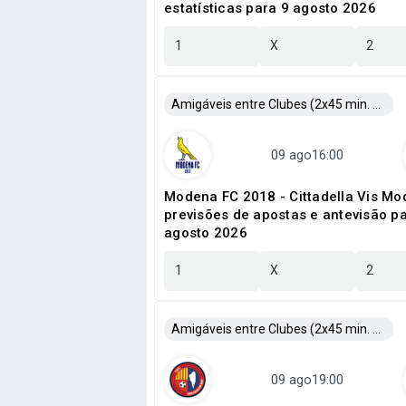
estatísticas para 9 agosto 2026
1
X
2
Amigáveis entre Clubes (2x45 min. or 2x40 min.)
Modena FC 2018 - Cittadella Vis M
previsões de apostas e antevisão p
agosto 2026
1
X
2
Amigáveis entre Clubes (2x45 min. or 2x40 min.)