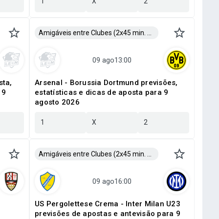
1
X
2
Amigáveis entre Clubes (2x45 min. or 2x40 min.)
sta,
Arsenal - Borussia Dortmund previsões,
 9
estatísticas e dicas de aposta para 9
agosto 2026
1
X
2
Amigáveis entre Clubes (2x45 min. or 2x40 min.)
US Pergolettese Crema - Inter Milan U23
previsões de apostas e antevisão para 9