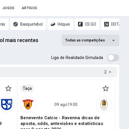
JOGOS
ARTIGOS
nis
Basquetebol
Hóquei
CS:GO
DOTA 2
bol mais recentes
Todas as competições
Liga de Realidade Simulada
2
Taça
Benevento Calcio - Ravenna dicas de
9
aposta, odds, antevisões e estatísticas