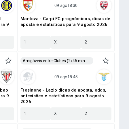
l
Mantova - Carpi FC prognósticos, dicas de
ara 9
aposta e estatísticas para 9 agosto 2026
1
X
2
Amigáveis entre Clubes (2x45 min. or 2x40 min.)
lbao
Frosinone - Lazio dicas de aposta, odds,
ara 9
antevisões e estatísticas para 9 agosto
2026
1
X
2