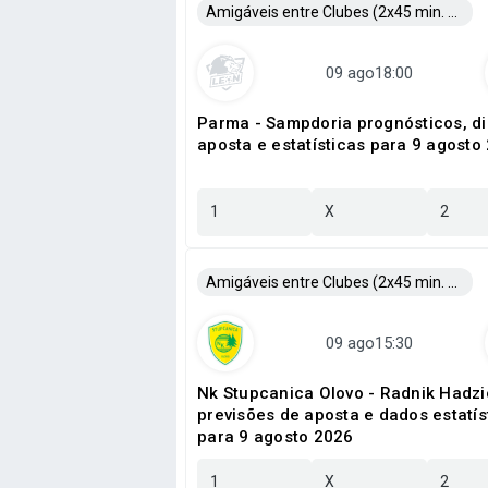
Amigáveis entre Clubes (2x45 min. or 2x40 min.)
Parma - Sampdoria prognósticos, d
aposta e estatísticas para 9 agosto
1
X
2
Amigáveis entre Clubes (2x45 min. or 2x40 min.)
Nk Stupcanica Olovo - Radnik Hadzi
previsões de aposta e dados estatís
para 9 agosto 2026
1
X
2