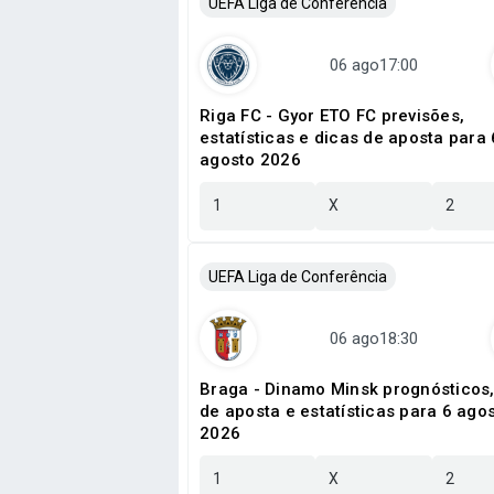
UEFA Liga de Conferência
Riga FC - Gyor ETO FC previsões,
estatísticas e dicas de aposta para 
agosto 2026
1
X
2
UEFA Liga de Conferência
Braga - Dinamo Minsk prognósticos,
de aposta e estatísticas para 6 ago
2026
1
X
2