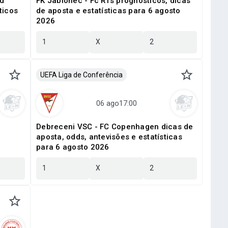
nd
FK Jablonec - Fc Rfs prognósticos, dicas
ticos
de aposta e estatísticas para 6 agosto
2026
1
X
2
UEFA Liga de Conferência
Debreceni VSC - FC Copenhagen dicas de
aposta, odds, antevisões e estatísticas
para 6 agosto 2026
1
X
2