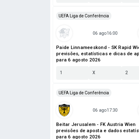
UEFA Liga de Conferência
Paide Linnameeskond - SK Rapid Wi
previsões, estatísticas e dicas de a
para 6 agosto 2026
1
X
2
UEFA Liga de Conferência
Beitar Jerusalem - FK Austria Wien
previsões de aposta e dados estatís
para 6 agosto 2026