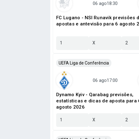
FC Lugano - NSI Runavik previsões 
apostas e antevisão para 6 agosto 
1
X
2
UEFA Liga de Conferência
Dynamo Kyiv - Qarabag previsões,
estatísticas e dicas de aposta para 
agosto 2026
1
X
2