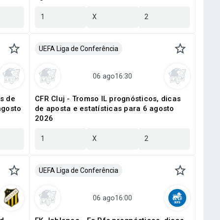
1
X
2
UEFA Liga de Conferência
es de
CFR Cluj - Tromso IL prognósticos, dicas
agosto
de aposta e estatísticas para 6 agosto
2026
1
X
2
UEFA Liga de Conferência