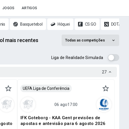
JOGOS
ARTIGOS
nis
Basquetebol
Hóquei
CS:GO
DOTA 2
bol mais recentes
Todas as competições
Liga de Realidade Simulada
27
UEFA Liga de Conferência
IFK Goteborg - KAA Gent previsões de
agosto
apostas e antevisão para 6 agosto 2026