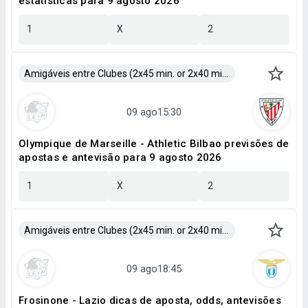
estatísticas para 9 agosto 2026
1
X
2
Amigáveis entre Clubes (2x45 min. or 2x40 min.)
Olympique de Marseille - Athletic Bilbao previsões de
apostas e antevisão para 9 agosto 2026
1
X
2
Amigáveis entre Clubes (2x45 min. or 2x40 min.)
Frosinone - Lazio dicas de aposta, odds, antevisões