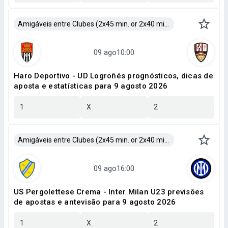
Amigáveis entre Clubes (2x45 min. or 2x40 min.)
Haro Deportivo - UD Logroñés prognósticos, dicas de
aposta e estatísticas para 9 agosto 2026
1
X
2
Amigáveis entre Clubes (2x45 min. or 2x40 min.)
US Pergolettese Crema - Inter Milan U23 previsões
de apostas e antevisão para 9 agosto 2026
1
X
2