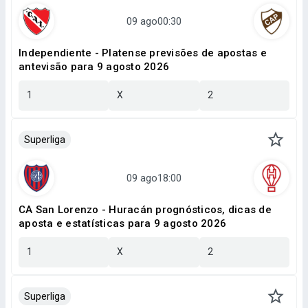
Independiente - Platense previsões de apostas e
antevisão para 9 agosto 2026
1
X
2
Superliga
CA San Lorenzo - Huracán prognósticos, dicas de
aposta e estatísticas para 9 agosto 2026
1
X
2
Superliga