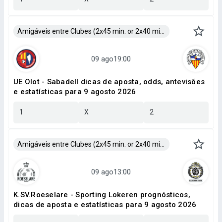
Amigáveis entre Clubes (2x45 min. or 2x40 min.)
UE Olot - Sabadell dicas de aposta, odds, antevisões
e estatísticas para 9 agosto 2026
1
X
2
Amigáveis entre Clubes (2x45 min. or 2x40 min.)
K.SV.Roeselare - Sporting Lokeren prognósticos,
dicas de aposta e estatísticas para 9 agosto 2026