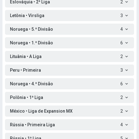
Eslováquia • 2ª Liga
2
Letônia • Virsliga
3
Noruega • 5.ª Divisão
4
Noruega • 1.ª Divisão
6
Lituânia • A Liga
2
Peru • Primeira
3
Noruega • 4.ª Divisão
6
Polônia • 1ª Liga
2
México • Liga de Expansion MX
2
Rússia • Primeira Liga
4
Rússia • 1ª Liga
5