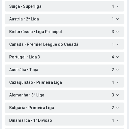
Suíça • Superliga
4
Áustria • 2ª Liga
1
Bielorrússia • Liga Principal
3
Canadá • Premier League do Canadá
1
Portugal • Liga 3
4
Austrália • Taça
2
Cazaquistão • Primeira Liga
4
Alemanha • 3ª Liga
3
Bulgária • Primeira Liga
2
Dinamarca • 1ª Divisão
4