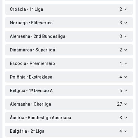
Croácia • 1ª Liga
2
Noruega • Eliteserien
3
Alemanha • 2nd Bundesliga
3
Dinamarca • Superliga
2
Escócia • Premiership
4
Polônia • Ekstraklasa
4
Bélgica • 1ª Divisão A
5
Alemanha • Oberliga
27
Áustria • Bundesliga Austríaca
3
Bulgária • 2ª Liga
4