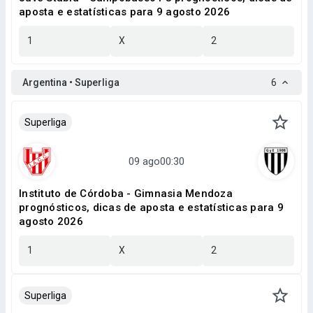
aposta e estatísticas para 9 agosto 2026
1
X
2
Argentina • Superliga
6
Superliga
Instituto de Córdoba - Gimnasia Mendoza
prognósticos, dicas de aposta e estatísticas para 9
agosto 2026
1
X
2
Superliga