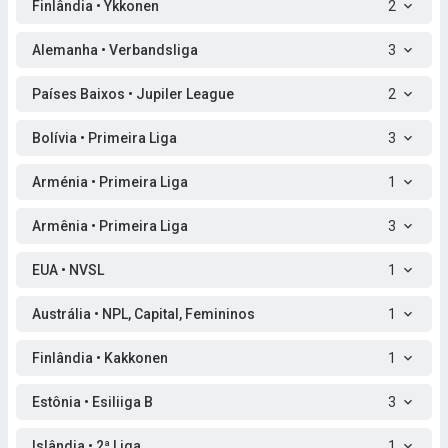
Finlândia • Ykkonen
2
Alemanha • Verbandsliga
3
Países Baixos • Jupiler League
2
Bolívia • Primeira Liga
3
Arménia • Primeira Liga
1
Armênia • Primeira Liga
3
EUA • NVSL
1
Austrália • NPL, Capital, Femininos
1
Finlândia • Kakkonen
1
Estônia • Esiliiga B
3
Islândia • 2ª Liga
1