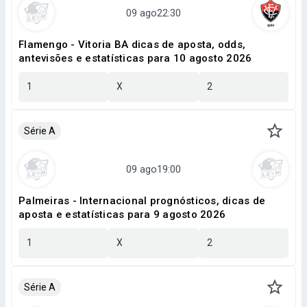
Flamengo - Vitoria BA dicas de aposta, odds,
antevisões e estatísticas para 10 agosto 2026
1
X
2
Série A
Palmeiras - Internacional prognósticos, dicas de
aposta e estatísticas para 9 agosto 2026
1
X
2
Série A