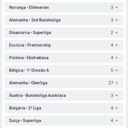
Noruega • Eliteserien
3
Alemanha • 2nd Bundesliga
3
Dinamarca • Superliga
2
Escócia • Premiership
4
Polônia • Ekstraklasa
4
Bélgica • 1ª Divisão A
5
Alemanha • Oberliga
27
Áustria • Bundesliga Austríaca
3
Bulgária • 2ª Liga
4
Suíça • Superliga
4