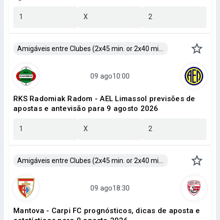
1
X
2
Amigáveis entre Clubes (2x45 min. or 2x40 min.)
RKS Radomiak Radom - AEL Limassol previsões de
apostas e antevisão para 9 agosto 2026
1
X
2
Amigáveis entre Clubes (2x45 min. or 2x40 min.)
Mantova - Carpi FC prognósticos, dicas de aposta e