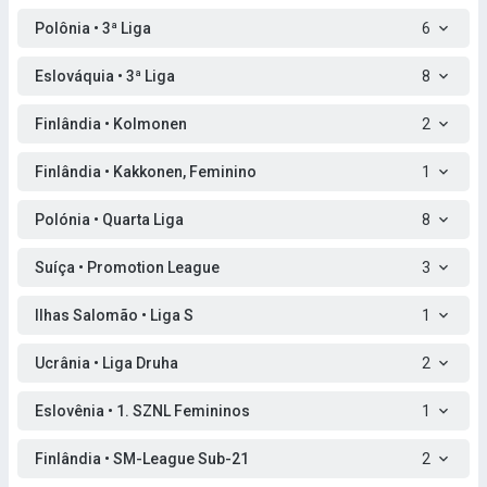
Polônia • 3ª Liga
6
Eslováquia • 3ª Liga
8
Finlândia • Kolmonen
2
Finlândia • Kakkonen, Feminino
1
Polónia • Quarta Liga
8
Suíça • Promotion League
3
Ilhas Salomão • Liga S
1
Ucrânia • Liga Druha
2
Eslovênia • 1. SZNL Femininos
1
Finlândia • SM-League Sub-21
2