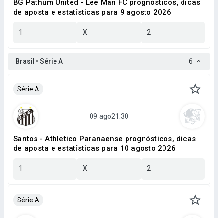
BG Pathum United - Lee Man FC prognósticos, dicas
de aposta e estatísticas para 9 agosto 2026
1
X
2
Brasil • Série A
6
Série A
Santos - Athletico Paranaense prognósticos, dicas
de aposta e estatísticas para 10 agosto 2026
1
X
2
Série A