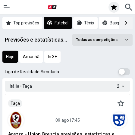
Top previsões
Futebol
Ténis
Basquetebol
Previsões e estatísticas de Futebol mais recentes
Todas as competições
Hoje
Amanhã
In 3+
Liga de Realidade Simulada
Itália • Taça
2
Taça
Arezzo - Union Brescia previsões, estatísticas e