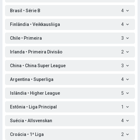
Brasil • Série B
4
Finlândia • Veikkausliiga
4
Chile • Primeira
3
Irlanda • Primeira Divisão
2
China • China Super League
3
Argentina • Superliga
4
Islândia • Higher League
5
Estônia • Liga Principal
1
Suécia • Allsvenskan
4
Croácia • 1ª Liga
2