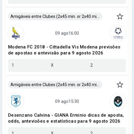
Amigáveis entre Clubes (2x45 min. or 2x40 min.)
Modena FC 2018 - Cittadella Vis Modena previsões
de apostas e antevisão para 9 agosto 2026
1
X
2
Amigáveis entre Clubes (2x45 min. or 2x40 min.)
Desenzano Calvina - GIANA Erminio dicas de aposta,
odds, antevisões e estatísticas para 9 agosto 2026
1
X
2