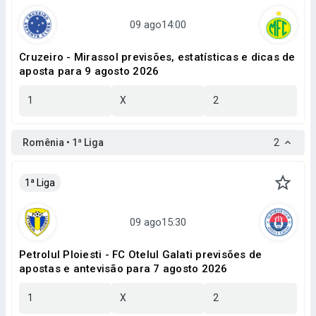
Cruzeiro - Mirassol previsões, estatísticas e dicas de
aposta para 9 agosto 2026
1
X
2
Romênia • 1ª Liga
2
1ª Liga
Petrolul Ploiesti - FC Otelul Galati previsões de
apostas e antevisão para 7 agosto 2026
1
X
2