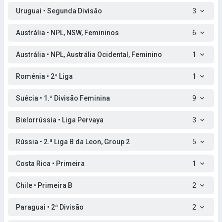
Uruguai • Segunda Divisão
3
Austrália • NPL, NSW, Femininos
6
Austrália • NPL, Austrália Ocidental, Feminino
1
Roménia • 2ª Liga
1
Suécia • 1.ª Divisão Feminina
9
Bielorrússia • Liga Pervaya
3
Rússia • 2.ª Liga B da Leon, Group 2
5
Costa Rica • Primeira
1
Chile • Primeira B
2
Paraguai • 2ª Divisão
2