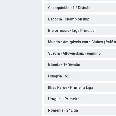
Cazaquistão • 1.ª Divisão
Escócia • Championship
Bielorrússia • Liga Principal
Mundo • Amigáveis entre Clubes (2x45 m
Suécia • Allsvenskan, Feminino
Irlanda • 1ª Divisão
Hungria • NB I
Ilhas Faroe • Primeira Liga
Uruguai • Primeira
Roménia • 2ª Liga