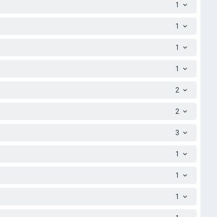
1
1
1
1
2
2
3
1
1
1