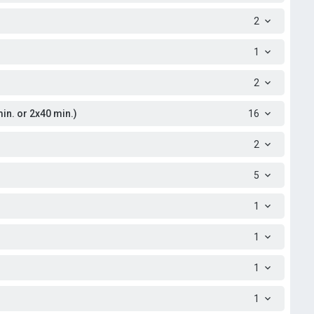
2
1
2
in. or 2x40 min.)
16
2
5
1
1
1
1