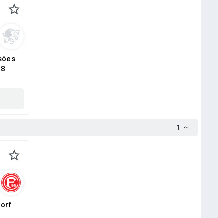
isões
 8
1
dorf