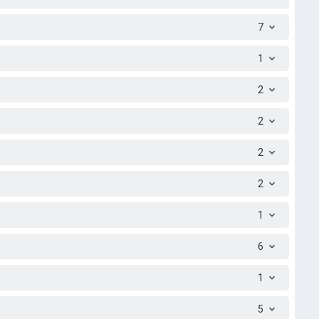
7
1
2
2
2
2
1
6
1
5