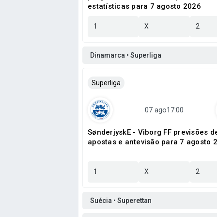
estatísticas para 7 agosto 2026
1
X
2
Dinamarca • Superliga
Superliga
SønderjyskE - Viborg FF previsões d
apostas e antevisão para 7 agosto 
1
X
2
Suécia • Superettan