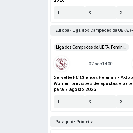
2026
1
X
2
Europa • Liga dos Campeões da UEFA, 
Liga dos Campeões da UEFA, Feminino
Servette FC Chenois Feminin - Akto
Women previsões de apostas e ante
para 7 agosto 2026
1
X
2
Paraguai • Primeira