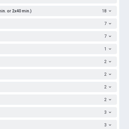
in. or 2x40 min.)
18
7
7
1
2
2
2
2
3
3