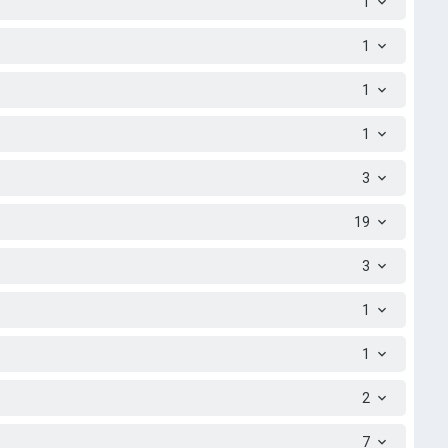
1
1
1
1
3
19
3
1
1
2
7