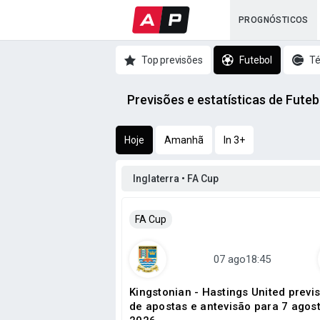
PROGNÓSTICOS
Top previsões
Futebol
Té
Previsões e estatísticas de Fute
Hoje
Amanhã
In 3+
Inglaterra • FA Cup
FA Cup
Kingstonian - Hastings United previ
de apostas e antevisão para 7 agos