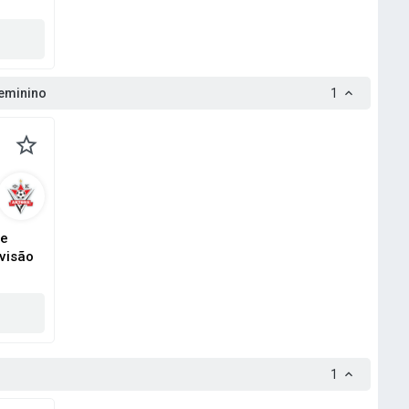
Feminino
1
be
visão
1