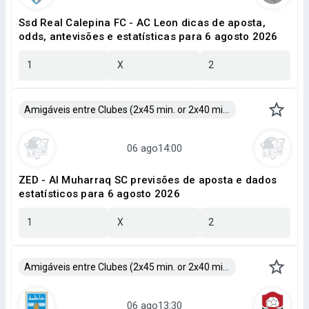
Ssd Real Calepina FC - AC Leon dicas de aposta,
odds, antevisões e estatísticas para 6 agosto 2026
1
X
2
Amigáveis entre Clubes (2x45 min. or 2x40 min.)
ZED - Al Muharraq SC previsões de aposta e dados
estatísticos para 6 agosto 2026
1
X
2
Amigáveis entre Clubes (2x45 min. or 2x40 min.)