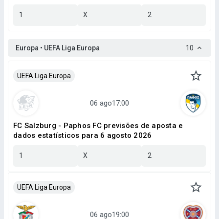
1
X
2
Europa • UEFA Liga Europa
10
UEFA Liga Europa
FC Salzburg - Paphos FC previsões de aposta e
dados estatísticos para 6 agosto 2026
1
X
2
UEFA Liga Europa