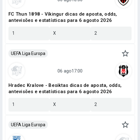
FC Thun 1898 - Víkingur dicas de aposta, odds,
antevisões e estatísticas para 6 agosto 2026
1
X
2
UEFA Liga Europa
Hradec Kralove - Besiktas dicas de aposta, odds,
antevisões e estatísticas para 6 agosto 2026
1
X
2
UEFA Liga Europa