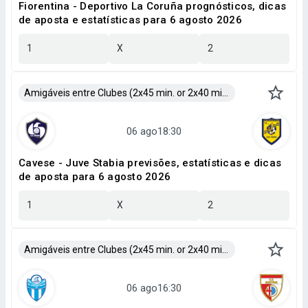
Fiorentina - Deportivo La Coruña prognósticos, dicas
de aposta e estatísticas para 6 agosto 2026
1
X
2
Amigáveis entre Clubes (2x45 min. or 2x40 min.)
Cavese - Juve Stabia previsões, estatísticas e dicas
de aposta para 6 agosto 2026
1
X
2
Amigáveis entre Clubes (2x45 min. or 2x40 min.)