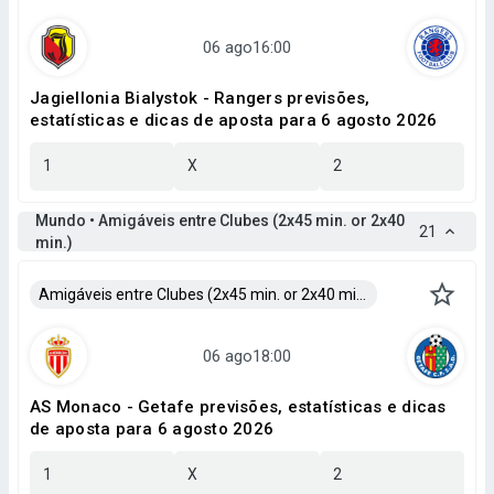
Jagiellonia Bialystok - Rangers previsões,
estatísticas e dicas de aposta para 6 agosto 2026
1
X
2
Mundo • Amigáveis entre Clubes (2x45 min. or 2x40
21
min.)
Amigáveis entre Clubes (2x45 min. or 2x40 min.)
AS Monaco - Getafe previsões, estatísticas e dicas
de aposta para 6 agosto 2026
1
X
2