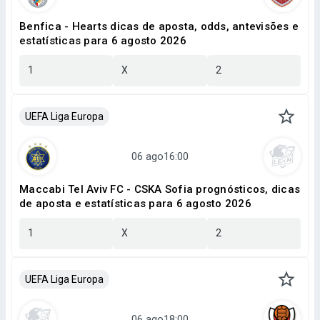
Benfica - Hearts dicas de aposta, odds, antevisões e
estatísticas para 6 agosto 2026
1
X
2
UEFA Liga Europa
Maccabi Tel Aviv FC - CSKA Sofia prognósticos, dicas
de aposta e estatísticas para 6 agosto 2026
1
X
2
UEFA Liga Europa