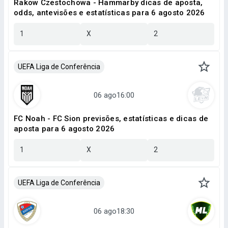
Rakow Czestochowa - Hammarby dicas de aposta,
odds, antevisões e estatísticas para 6 agosto 2026
1
X
2
UEFA Liga de Conferência
FC Noah - FC Sion previsões, estatísticas e dicas de
aposta para 6 agosto 2026
1
X
2
UEFA Liga de Conferência