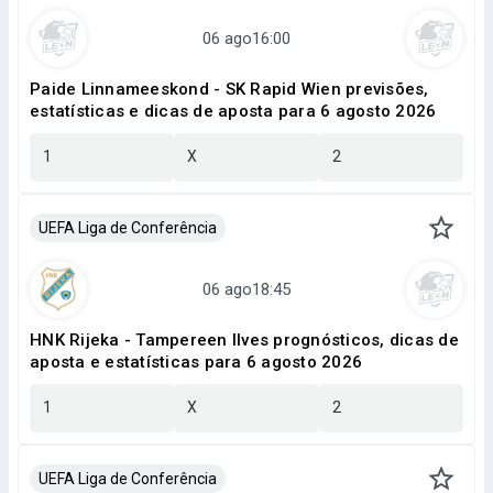
Paide Linnameeskond - SK Rapid Wien previsões,
estatísticas e dicas de aposta para 6 agosto 2026
1
X
2
UEFA Liga de Conferência
HNK Rijeka - Tampereen Ilves prognósticos, dicas de
aposta e estatísticas para 6 agosto 2026
1
X
2
UEFA Liga de Conferência