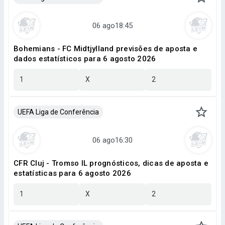
Bohemians - FC Midtjylland previsões de aposta e
dados estatísticos para 6 agosto 2026
1
X
2
UEFA Liga de Conferência
CFR Cluj - Tromso IL prognósticos, dicas de aposta e
estatísticas para 6 agosto 2026
1
X
2