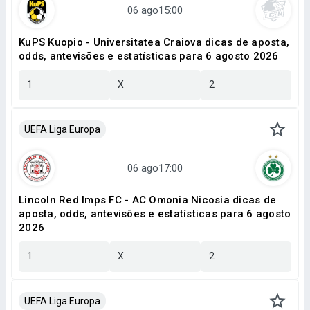
KuPS Kuopio - Universitatea Craiova dicas de aposta,
odds, antevisões e estatísticas para 6 agosto 2026
1
X
2
UEFA Liga Europa
Lincoln Red Imps FC - AC Omonia Nicosia dicas de
aposta, odds, antevisões e estatísticas para 6 agosto
2026
1
X
2
UEFA Liga Europa