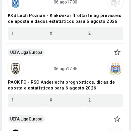
KKS Lech Poznan - Klaksvíkar Ítróttarfelag previsões
de aposta e dados estatísticos para 6 agosto 2026
1
X
2
UEFA Liga Europa
PAOK FC - RSC Anderlecht prognósticos, dicas de
aposta e estatísticas para 6 agosto 2026
1
X
2
UEFA Liga Europa