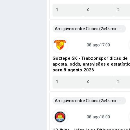
1
X
2
Amigáveis entre Clubes (2x45 min. or 2x40 min.)
Goztepe SK - Trabzonspor dicas de
aposta, odds, antevisões e estatísti
para 8 agosto 2026
1
X
2
Amigáveis entre Clubes (2x45 min. or 2x40 min.)