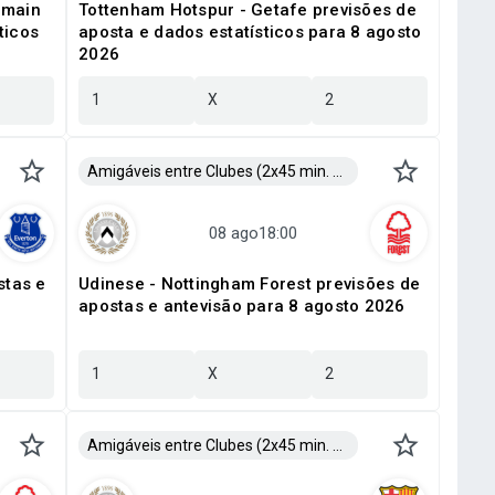
rmain
Tottenham Hotspur - Getafe previsões de
ticos
aposta e dados estatísticos para 8 agosto
2026
1
X
2
Amigáveis entre Clubes (2x45 min. or 2x40 min.)
stas e
Udinese - Nottingham Forest previsões de
apostas e antevisão para 8 agosto 2026
1
X
2
Amigáveis entre Clubes (2x45 min. or 2x40 min.)