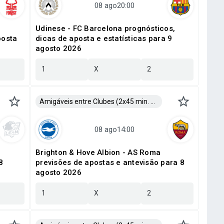
Udinese - FC Barcelona prognósticos,
posta
dicas de aposta e estatísticas para 9
agosto 2026
1
X
2
Amigáveis entre Clubes (2x45 min. or 2x40 min.)
Brighton & Hove Albion - AS Roma
8
previsões de apostas e antevisão para 8
agosto 2026
1
X
2