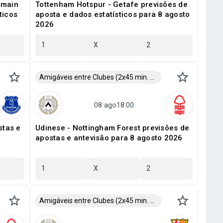
rmain
Tottenham Hotspur - Getafe previsões de
ticos
aposta e dados estatísticos para 8 agosto
2026
1
X
2
Amigáveis entre Clubes (2x45 min. or 2x40 min.)
stas e
Udinese - Nottingham Forest previsões de
apostas e antevisão para 8 agosto 2026
1
X
2
Amigáveis entre Clubes (2x45 min. or 2x40 min.)