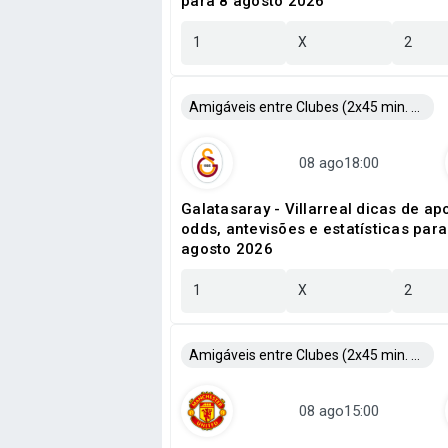
para 8 agosto 2026
1
X
2
Amigáveis entre Clubes (2x45 min. or 2x40 min.)
Galatasaray - Villarreal dicas de ap
odds, antevisões e estatísticas para
agosto 2026
1
X
2
Amigáveis entre Clubes (2x45 min. or 2x40 min.)