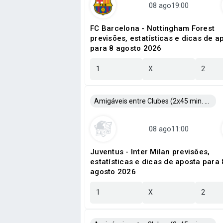
FC Barcelona - Nottingham Forest
previsões, estatísticas e dicas de a
para 8 agosto 2026
1
X
2
Amigáveis entre Clubes (2x45 min. or 2x40 min.)
Juventus - Inter Milan previsões,
estatísticas e dicas de aposta para 
agosto 2026
1
X
2