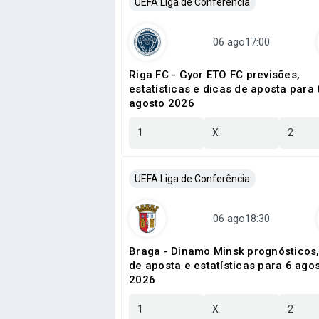
UEFA Liga de Conferência
Riga FC - Gyor ETO FC previsões,
estatísticas e dicas de aposta para 
agosto 2026
1
X
2
UEFA Liga de Conferência
Braga - Dinamo Minsk prognósticos,
de aposta e estatísticas para 6 ago
2026
1
X
2