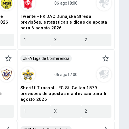
de
Twente - FK DAC Dunajska Streda
2026
previsões, estatísticas e dicas de aposta
para 6 agosto 2026
1
X
2
UEFA Liga de Conferência
Sheriff Tiraspol - FC St. Gallen 1879
6
previsões de apostas e antevisão para 6
agosto 2026
1
X
2