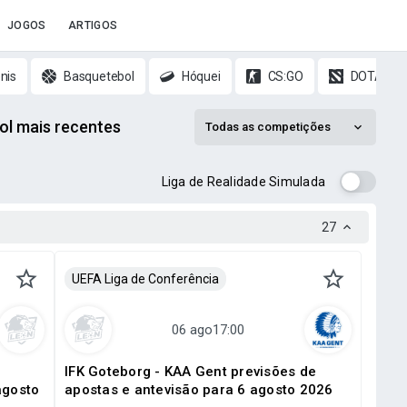
JOGOS
ARTIGOS
nis
Basquetebol
Hóquei
CS:GO
DOTA 2
bol mais recentes
Todas as competições
Liga de Realidade Simulada
27
UEFA Liga de Conferência
IFK Goteborg - KAA Gent previsões de
agosto
apostas e antevisão para 6 agosto 2026