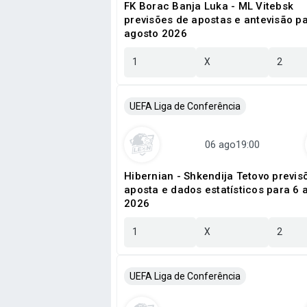
FK Borac Banja Luka - ML Vitebsk
previsões de apostas e antevisão p
agosto 2026
1
X
2
UEFA Liga de Conferência
Hibernian - Shkendija Tetovo previs
aposta e dados estatísticos para 6 
2026
1
X
2
UEFA Liga de Conferência