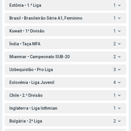
Estônia • 1.ª Liga
1
Brasil • Brasileirão Série A1, Feminino
1
Kuwait • 1ª Divisão
1
Índia • Taça MFA
2
Mianmar • Campeonato SUB-20
2
Uzbequistão • Pro Liga
3
Eslovênia • Liga Juvenil
4
Chile • 2.ª Divisão
1
Inglaterra • Liga Isthmian
1
Bulgária • 2ª Liga
2