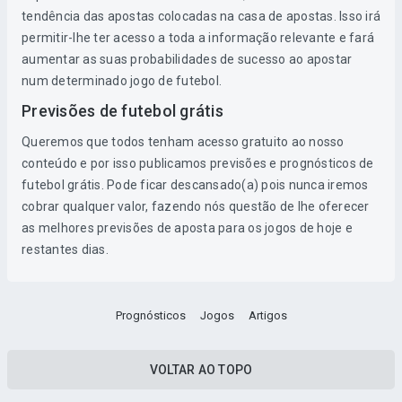
tendência das apostas colocadas na casa de apostas. Isso irá
permitir-lhe ter acesso a toda a informação relevante e fará
aumentar as suas probabilidades de sucesso ao apostar
num determinado jogo de futebol.
Previsões de futebol grátis
Queremos que todos tenham acesso gratuito ao nosso
conteúdo e por isso publicamos previsões e prognósticos de
futebol grátis. Pode ficar descansado(a) pois nunca iremos
cobrar qualquer valor, fazendo nós questão de lhe oferecer
as melhores previsões de aposta para os jogos de hoje e
restantes dias.
Prognósticos
Jogos
Artigos
VOLTAR AO TOPO