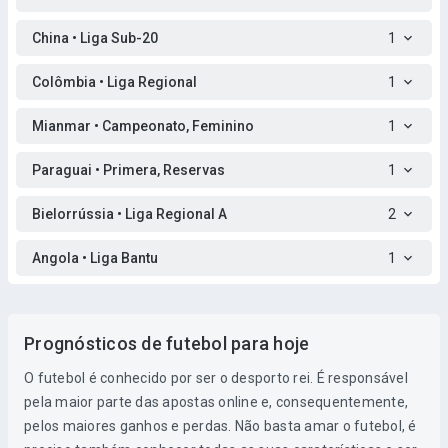
China • Liga Sub-20
1
Colômbia • Liga Regional
1
Mianmar • Campeonato, Feminino
1
Paraguai • Primera, Reservas
1
Bielorrússia • Liga Regional A
2
Angola • Liga Bantu
1
Prognósticos de futebol para hoje
O futebol é conhecido por ser o desporto rei. É responsável
pela maior parte das apostas online e, consequentemente,
pelos maiores ganhos e perdas. Não basta amar o futebol, é