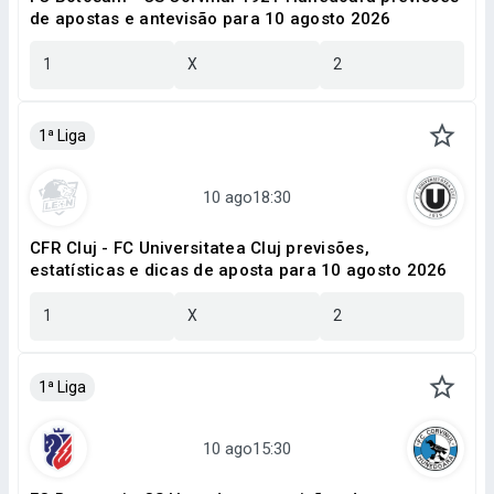
de apostas e antevisão para 10 agosto 2026
1
X
2
1ª Liga
CFR Cluj - FC Universitatea Cluj previsões,
estatísticas e dicas de aposta para 10 agosto 2026
1
X
2
1ª Liga