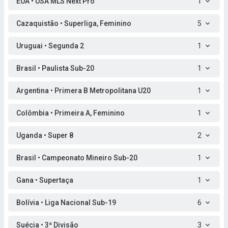
EUA • USA MLS Next Pro
1
Cazaquistão • Superliga, Feminino
5
Uruguai • Segunda 2
1
Brasil • Paulista Sub-20
1
Argentina • Primera B Metropolitana U20
1
Colômbia • Primeira A, Feminino
1
Uganda • Super 8
2
Brasil • Campeonato Mineiro Sub-20
1
Gana • Supertaça
1
Bolívia • Liga Nacional Sub-19
6
Suécia • 3ª Divisão
3