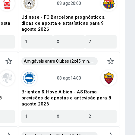
Udinese - FC Barcelona prognósticos,
posta
dicas de aposta e estatísticas para 9
agosto 2026
1
X
2
Amigáveis entre Clubes (2x45 min. or 2x40 min.)
Brighton & Hove Albion - AS Roma
8
previsões de apostas e antevisão para 8
agosto 2026
1
X
2