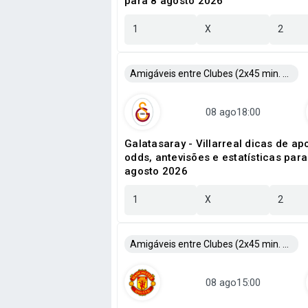
para 8 agosto 2026
1
X
2
Amigáveis entre Clubes (2x45 min. or 2x40 min.)
Galatasaray - Villarreal dicas de ap
odds, antevisões e estatísticas para
agosto 2026
1
X
2
Amigáveis entre Clubes (2x45 min. or 2x40 min.)