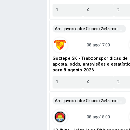
1
X
2
Amigáveis entre Clubes (2x45 min. or 2x40 min.)
Goztepe SK - Trabzonspor dicas de
aposta, odds, antevisões e estatísti
para 8 agosto 2026
1
X
2
Amigáveis entre Clubes (2x45 min. or 2x40 min.)