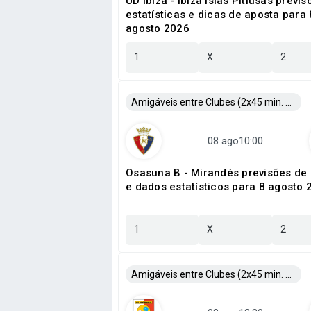
UD Ibiza - Ibiza Islas Pitiusas previs
estatísticas e dicas de aposta para 
agosto 2026
1
X
2
Amigáveis entre Clubes (2x45 min. or 2x40 min.)
Osasuna B - Mirandés previsões de
e dados estatísticos para 8 agosto 
1
X
2
Amigáveis entre Clubes (2x45 min. or 2x40 min.)