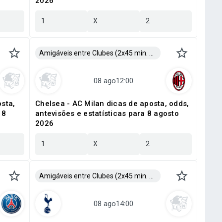
2026
1
X
2
Amigáveis entre Clubes (2x45 min. or 2x40 min.)
osta,
Chelsea - AC Milan dicas de aposta, odds,
 8
antevisões e estatísticas para 8 agosto
2026
1
X
2
Amigáveis entre Clubes (2x45 min. or 2x40 min.)