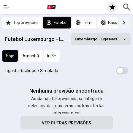
Top previsões
Futebol
Ténis
Basquetebol
Futebol Luxemburgo - Liga Nacional prognósticos
Luxemburgo - Liga Nacional
Hoje
Amanhã
In 3+
Liga de Realidade Simulada
Nenhuma previsão encontrada
Ainda não há previsões na categoria
selecionada, mas temos outras ofertas
interessantes!
VER OUTRAS PREVISÕES