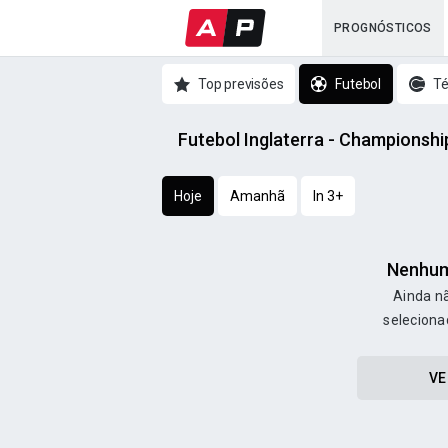
PROGNÓSTICOS
Top previsões
Futebol
Té
Futebol Inglaterra - Championsh
Hoje
Amanhã
In 3+
Nenhum
Ainda nã
seleciona
VE