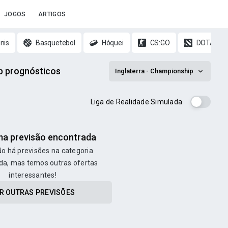
JOGOS
ARTIGOS
nis
Basquetebol
Hóquei
CS:GO
DOTA 2
ip prognósticos
Inglaterra - Championship
Liga de Realidade Simulada
a previsão encontrada
o há previsões na categoria
da, mas temos outras ofertas
interessantes!
R OUTRAS PREVISÕES