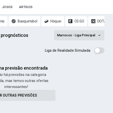
JOGOS
ARTIGOS
nis
Basquetebol
Hóquei
CS:GO
DOTA 2
l prognósticos
Marrocos - Liga Principal
Liga de Realidade Simulada
a previsão encontrada
o há previsões na categoria
da, mas temos outras ofertas
interessantes!
R OUTRAS PREVISÕES