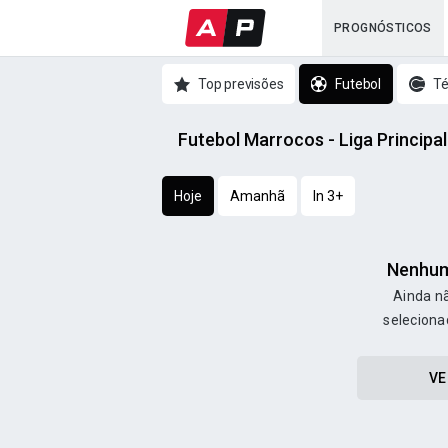
PROGNÓSTICOS
Top previsões
Futebol
Té
Futebol Marrocos - Liga Principa
Hoje
Amanhã
In 3+
Nenhum
Ainda nã
seleciona
VE