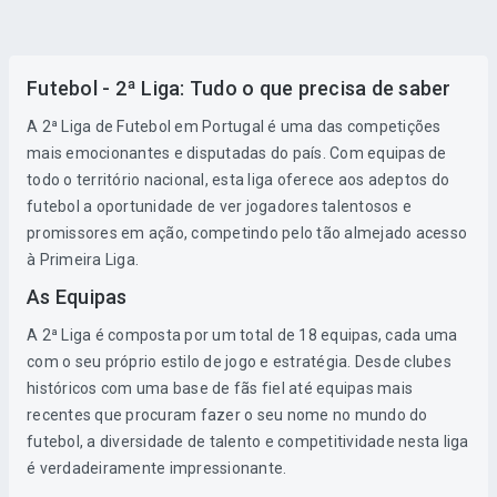
Futebol - 2ª Liga: Tudo o que precisa de saber
A 2ª Liga de Futebol em Portugal é uma das competições
mais emocionantes e disputadas do país. Com equipas de
todo o território nacional, esta liga oferece aos adeptos do
futebol a oportunidade de ver jogadores talentosos e
promissores em ação, competindo pelo tão almejado acesso
à Primeira Liga.
As Equipas
A 2ª Liga é composta por um total de 18 equipas, cada uma
com o seu próprio estilo de jogo e estratégia. Desde clubes
históricos com uma base de fãs fiel até equipas mais
recentes que procuram fazer o seu nome no mundo do
futebol, a diversidade de talento e competitividade nesta liga
é verdadeiramente impressionante.