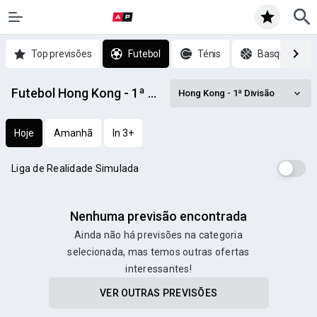
Top previsões
Futebol
Ténis
Basquetebol
Futebol Hong Kong - 1ª Divisão prognósticos
Hong Kong - 1ª Divisão
Hoje
Amanhã
In 3+
Liga de Realidade Simulada
Nenhuma previsão encontrada
Ainda não há previsões na categoria
selecionada, mas temos outras ofertas
interessantes!
VER OUTRAS PREVISÕES