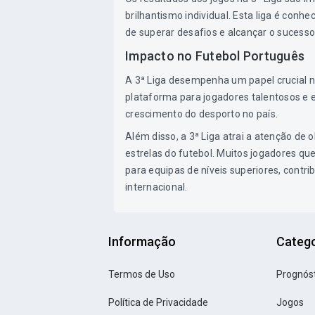
brilhantismo individual. Esta liga é conh
de superar desafios e alcançar o sucesso
Impacto no Futebol Português
A 3ª Liga desempenha um papel crucial 
plataforma para jogadores talentosos e e
crescimento do desporto no país.
Além disso, a 3ª Liga atrai a atenção de 
estrelas do futebol. Muitos jogadores qu
para equipas de níveis superiores, contri
internacional.
Informação
Catego
Termos de Uso
Prognós
Política de Privacidade
Jogos