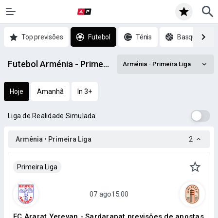
Top previsões
Futebol
Ténis
Basquetebol
Futebol Arménia - Primeira Liga prognósticos
Arménia - Primeira Liga
Hoje
Amanhã
In 3+
Liga de Realidade Simulada
Armênia • Primeira Liga
2
Primeira Liga
FC Ararat Yerevan - Sardarapat previsões de apostas