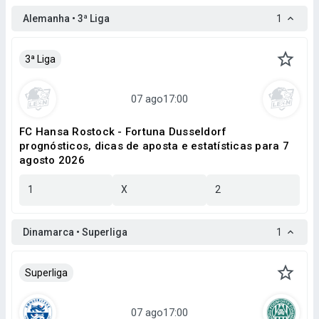
Alemanha • 3ª Liga
1
3ª Liga
FC Hansa Rostock - Fortuna Dusseldorf
prognósticos, dicas de aposta e estatísticas para 7
agosto 2026
1
X
2
Dinamarca • Superliga
1
Superliga