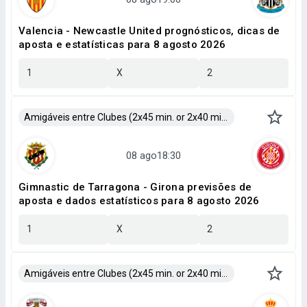
Valencia - Newcastle United prognósticos, dicas de
aposta e estatísticas para 8 agosto 2026
1
X
2
Amigáveis entre Clubes (2x45 min. or 2x40 min.)
Gimnastic de Tarragona - Girona previsões de
aposta e dados estatísticos para 8 agosto 2026
1
X
2
Amigáveis entre Clubes (2x45 min. or 2x40 min.)