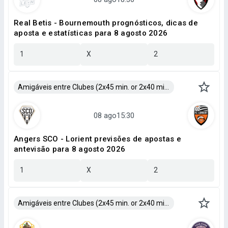
Real Betis - Bournemouth prognósticos, dicas de
aposta e estatísticas para 8 agosto 2026
1
X
2
Amigáveis entre Clubes (2x45 min. or 2x40 min.)
Angers SCO - Lorient previsões de apostas e
antevisão para 8 agosto 2026
1
X
2
Amigáveis entre Clubes (2x45 min. or 2x40 min.)