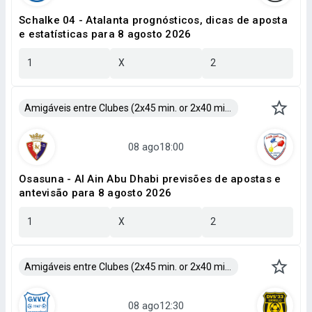
Schalke 04 - Atalanta prognósticos, dicas de aposta
e estatísticas para 8 agosto 2026
1
X
2
Amigáveis entre Clubes (2x45 min. or 2x40 min.)
Osasuna - Al Ain Abu Dhabi previsões de apostas e
antevisão para 8 agosto 2026
1
X
2
Amigáveis entre Clubes (2x45 min. or 2x40 min.)