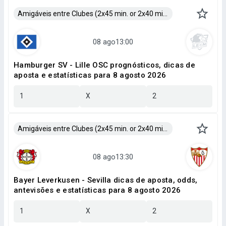
Amigáveis entre Clubes (2x45 min. or 2x40 min.)
Hamburger SV - Lille OSC prognósticos, dicas de
aposta e estatísticas para 8 agosto 2026
1
X
2
Amigáveis entre Clubes (2x45 min. or 2x40 min.)
Bayer Leverkusen - Sevilla dicas de aposta, odds,
antevisões e estatísticas para 8 agosto 2026
1
X
2