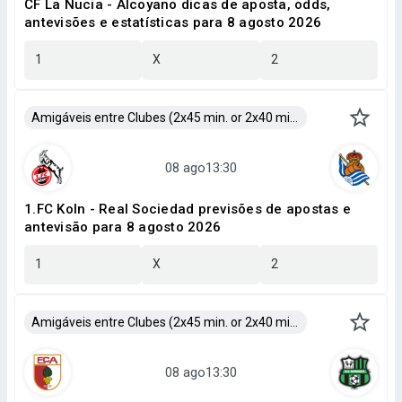
CF La Nucia - Alcoyano dicas de aposta, odds,
antevisões e estatísticas para 8 agosto 2026
1
X
2
Amigáveis entre Clubes (2x45 min. or 2x40 min.)
1.FC Koln - Real Sociedad previsões de apostas e
antevisão para 8 agosto 2026
1
X
2
Amigáveis entre Clubes (2x45 min. or 2x40 min.)