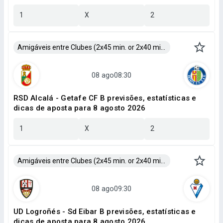
1
X
2
Amigáveis entre Clubes (2x45 min. or 2x40 min.)
RSD Alcalá - Getafe CF B previsões, estatísticas e
dicas de aposta para 8 agosto 2026
1
X
2
Amigáveis entre Clubes (2x45 min. or 2x40 min.)
UD Logroñés - Sd Eibar B previsões, estatísticas e
dicas de aposta para 8 agosto 2026