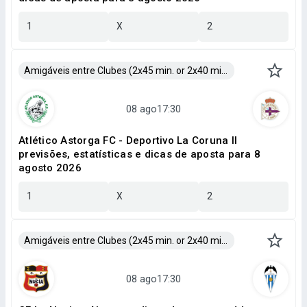
1
X
2
Amigáveis entre Clubes (2x45 min. or 2x40 min.)
Atlético Astorga FC - Deportivo La Coruna II
previsões, estatísticas e dicas de aposta para 8
agosto 2026
1
X
2
Amigáveis entre Clubes (2x45 min. or 2x40 min.)