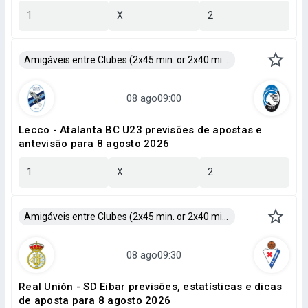
1
X
2
Amigáveis entre Clubes (2x45 min. or 2x40 min.)
Lecco - Atalanta BC U23 previsões de apostas e
antevisão para 8 agosto 2026
1
X
2
Amigáveis entre Clubes (2x45 min. or 2x40 min.)
Real Unión - SD Eibar previsões, estatísticas e dicas
de aposta para 8 agosto 2026