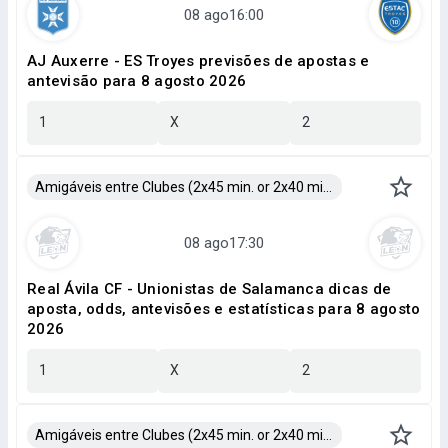
AJ Auxerre - ES Troyes previsões de apostas e
antevisão para 8 agosto 2026
1
X
2
Amigáveis entre Clubes (2x45 min. or 2x40 min.)
Real Ávila CF - Unionistas de Salamanca dicas de
aposta, odds, antevisões e estatísticas para 8 agosto
2026
1
X
2
Amigáveis entre Clubes (2x45 min. or 2x40 min.)