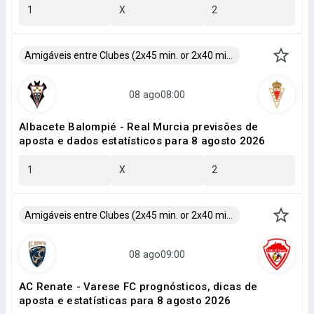
1
X
2
Amigáveis entre Clubes (2x45 min. or 2x40 min.)
Albacete Balompié - Real Murcia previsões de
aposta e dados estatísticos para 8 agosto 2026
1
X
2
Amigáveis entre Clubes (2x45 min. or 2x40 min.)
AC Renate - Varese FC prognósticos, dicas de
aposta e estatísticas para 8 agosto 2026