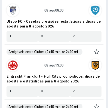
Utebo FC - Casetas previsões, estatísticas e dicas de
aposta para 8 agosto 2026
1
X
2
Amigáveis entre Clubes (2x45 min. or 2x40 min.)
Eintracht Frankfurt - Hull City prognósticos, dicas de
aposta e estatísticas para 8 agosto 2026
1
X
2
Amigáveis entre Clubes (2x45 min. or 2x40 min.)