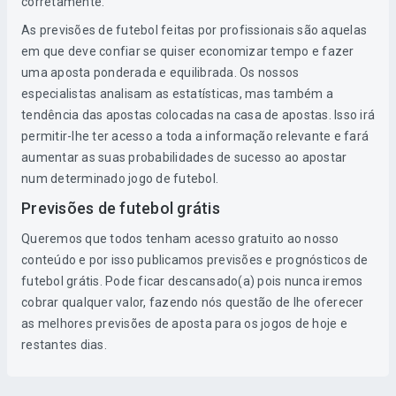
corretamente.
As previsões de futebol feitas por profissionais são aquelas
em que deve confiar se quiser economizar tempo e fazer
uma aposta ponderada e equilibrada. Os nossos
especialistas analisam as estatísticas, mas também a
tendência das apostas colocadas na casa de apostas. Isso irá
permitir-lhe ter acesso a toda a informação relevante e fará
aumentar as suas probabilidades de sucesso ao apostar
num determinado jogo de futebol.
Previsões de futebol grátis
Queremos que todos tenham acesso gratuito ao nosso
conteúdo e por isso publicamos previsões e prognósticos de
futebol grátis. Pode ficar descansado(a) pois nunca iremos
cobrar qualquer valor, fazendo nós questão de lhe oferecer
as melhores previsões de aposta para os jogos de hoje e
restantes dias.