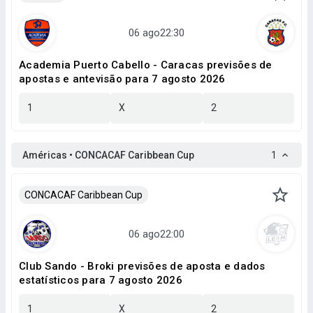
Academia Puerto Cabello - Caracas previsões de
apostas e antevisão para 7 agosto 2026
1
X
2
Américas • CONCACAF Caribbean Cup
1
CONCACAF Caribbean Cup
Club Sando - Broki previsões de aposta e dados
estatísticos para 7 agosto 2026
1
X
2