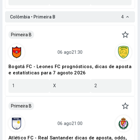
Colômbia • Primeira B
4
Primeira B
Bogotá FC - Leones FC prognósticos, dicas de aposta
e estatísticas para 7 agosto 2026
1
X
2
Primeira B
Atlético FC - Real Santander dicas de aposta, odds,