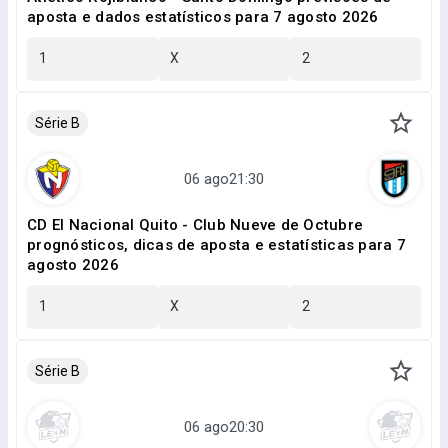
aposta e dados estatísticos para 7 agosto 2026
1
X
2
Série B
CD El Nacional Quito - Club Nueve de Octubre
prognósticos, dicas de aposta e estatísticas para 7
agosto 2026
1
X
2
Série B