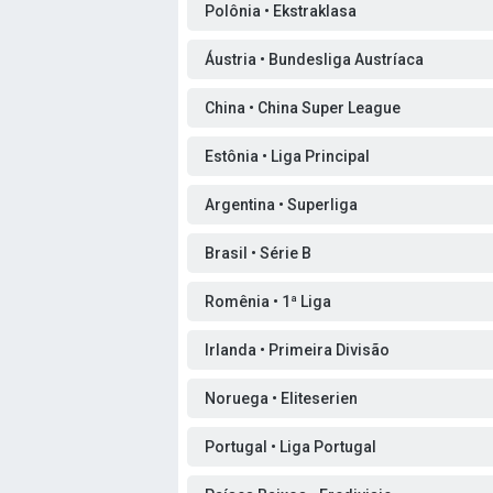
Polônia • Ekstraklasa
Áustria • Bundesliga Austríaca
China • China Super League
Estônia • Liga Principal
Argentina • Superliga
Brasil • Série B
Romênia • 1ª Liga
Irlanda • Primeira Divisão
Noruega • Eliteserien
Portugal • Liga Portugal