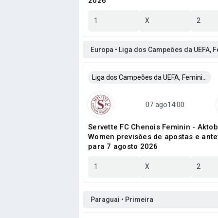
2026
1
X
2
Europa • Liga dos Campeões da UEFA, 
Liga dos Campeões da UEFA, Feminino
Servette FC Chenois Feminin - Akto
Women previsões de apostas e ante
para 7 agosto 2026
1
X
2
Paraguai • Primeira