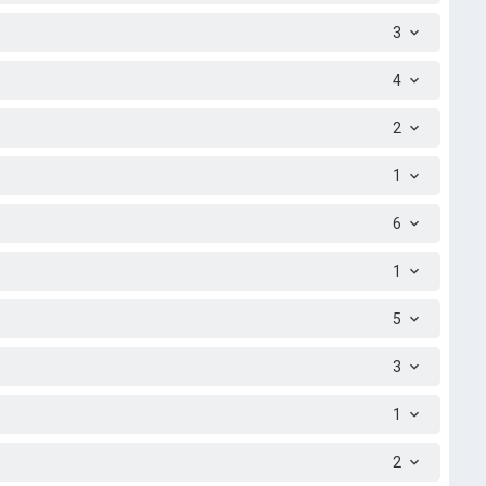
3
4
2
1
6
1
5
3
1
2