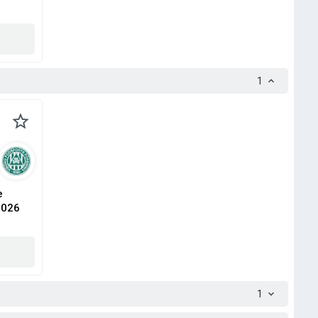
1
e
2026
1