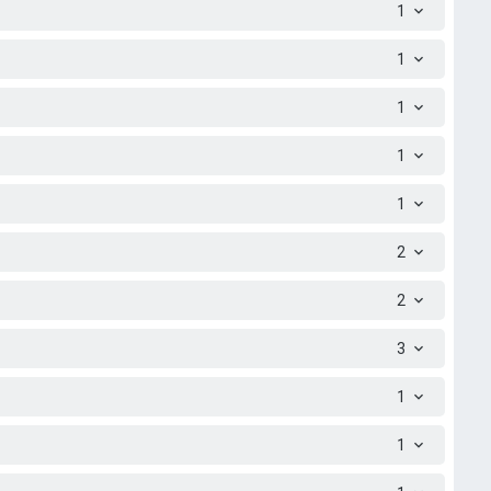
1
1
1
1
1
2
2
3
1
1