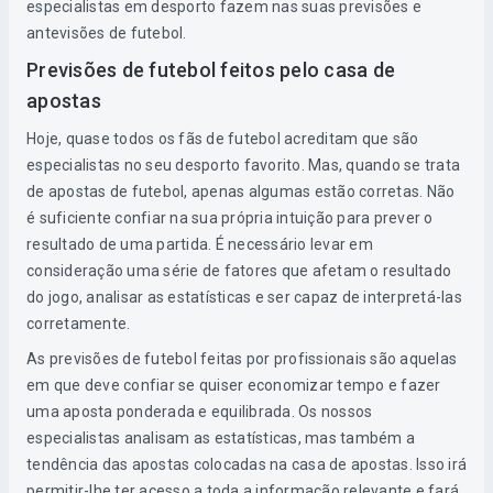
especialistas em desporto fazem nas suas previsões e
antevisões de futebol.
Previsões de futebol feitos pelo casa de
apostas
Hoje, quase todos os fãs de futebol acreditam que são
especialistas no seu desporto favorito. Mas, quando se trata
de apostas de futebol, apenas algumas estão corretas. Não
é suficiente confiar na sua própria intuição para prever o
resultado de uma partida. É necessário levar em
consideração uma série de fatores que afetam o resultado
do jogo, analisar as estatísticas e ser capaz de interpretá-las
corretamente.
As previsões de futebol feitas por profissionais são aquelas
em que deve confiar se quiser economizar tempo e fazer
uma aposta ponderada e equilibrada. Os nossos
especialistas analisam as estatísticas, mas também a
tendência das apostas colocadas na casa de apostas. Isso irá
permitir-lhe ter acesso a toda a informação relevante e fará