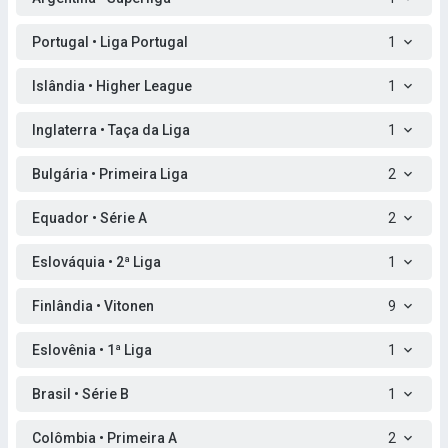
Portugal • Liga Portugal
1
Islândia • Higher League
1
Inglaterra • Taça da Liga
1
Bulgária • Primeira Liga
2
Equador • Série A
2
Eslováquia • 2ª Liga
1
Finlândia • Vitonen
9
Eslovênia • 1ª Liga
1
Brasil • Série B
1
Colômbia • Primeira A
2