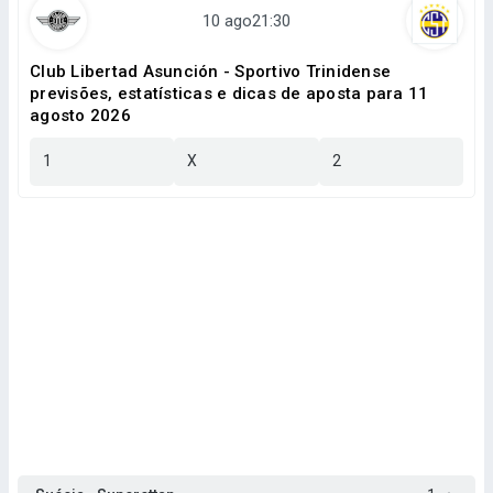
Club Libertad Asunción - Sportivo Trinidense
previsões, estatísticas e dicas de aposta para 11
agosto 2026
1
X
2