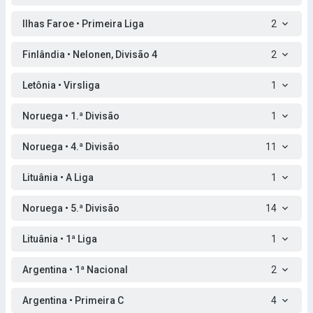
Ilhas Faroe • Primeira Liga
2
Finlândia • Nelonen, Divisão 4
2
Letônia • Virsliga
1
Noruega • 1.ª Divisão
1
Noruega • 4.ª Divisão
11
Lituânia • A Liga
1
Noruega • 5.ª Divisão
14
Lituânia • 1ª Liga
1
Argentina • 1ª Nacional
2
Argentina • Primeira C
4