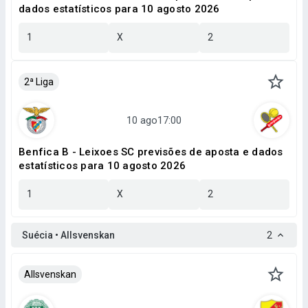
dados estatísticos para 10 agosto 2026
1
X
2
2ª Liga
Benfica B - Leixoes SC previsões de aposta e dados
estatísticos para 10 agosto 2026
1
X
2
Suécia • Allsvenskan
2
Allsvenskan