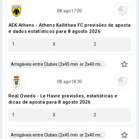
AEK Athens - Athens Kallithea FC previsões de aposta
e dados estatísticos para 8 agosto 2026
1
X
2
Amigáveis entre Clubes (2x45 min. or 2x40 min.)
Real Oviedo - Le Havre previsões, estatísticas e
dicas de aposta para 8 agosto 2026
1
X
2
Amigáveis entre Clubes (2x45 min. or 2x40 min.)