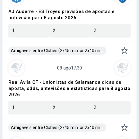
AJ Auxerre - ES Troyes previsões de apostas e
antevisão para 8 agosto 2026
1
X
2
Amigáveis entre Clubes (2x45 min. or 2x40 min.)
Real Ávila CF - Unionistas de Salamanca dicas de
aposta, odds, antevisões e estatísticas para 8 agosto
2026
1
X
2
Amigáveis entre Clubes (2x45 min. or 2x40 min.)