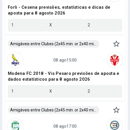
Forli - Cesena previsões, estatísticas e dicas de
aposta para 8 agosto 2026
1
X
2
Amigáveis entre Clubes (2x45 min. or 2x40 min.)
Modena FC 2018 - Vis Pesaro previsões de aposta e
dados estatísticos para 8 agosto 2026
1
X
2
Amigáveis entre Clubes (2x45 min. or 2x40 min.)