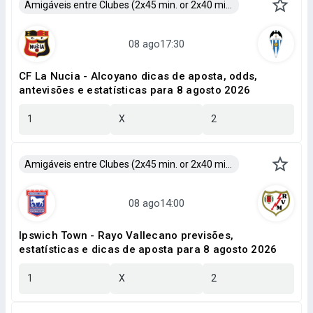
Amigáveis entre Clubes (2x45 min. or 2x40 min.)
CF La Nucia - Alcoyano dicas de aposta, odds,
antevisões e estatísticas para 8 agosto 2026
1
X
2
Amigáveis entre Clubes (2x45 min. or 2x40 min.)
Ipswich Town - Rayo Vallecano previsões,
estatísticas e dicas de aposta para 8 agosto 2026
1
X
2