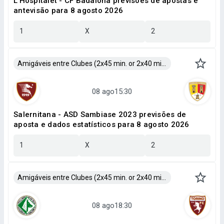
L'Hospitalet - CF Badalona previsões de apostas e
antevisão para 8 agosto 2026
1
X
2
Amigáveis entre Clubes (2x45 min. or 2x40 min.)
Salernitana - ASD Sambiase 2023 previsões de
aposta e dados estatísticos para 8 agosto 2026
1
X
2
Amigáveis entre Clubes (2x45 min. or 2x40 min.)