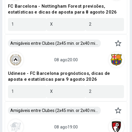
FC Barcelona - Nottingham Forest previsões,
estatísticas e dicas de aposta para 8 agosto 2026
1
X
2
Amigáveis entre Clubes (2x45 min. or 2x40 min.)
Udinese - FC Barcelona prognósticos, dicas de
aposta e estatísticas para 9 agosto 2026
1
X
2
Amigáveis entre Clubes (2x45 min. or 2x40 min.)