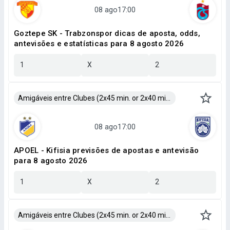
Goztepe SK - Trabzonspor dicas de aposta, odds,
antevisões e estatísticas para 8 agosto 2026
1
X
2
Amigáveis entre Clubes (2x45 min. or 2x40 min.)
APOEL - Kifisia previsões de apostas e antevisão
para 8 agosto 2026
1
X
2
Amigáveis entre Clubes (2x45 min. or 2x40 min.)