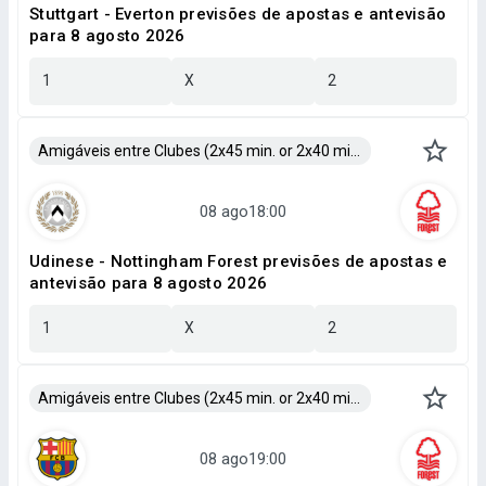
Stuttgart - Everton previsões de apostas e antevisão
para 8 agosto 2026
1
X
2
Amigáveis entre Clubes (2x45 min. or 2x40 min.)
Udinese - Nottingham Forest previsões de apostas e
antevisão para 8 agosto 2026
1
X
2
Amigáveis entre Clubes (2x45 min. or 2x40 min.)