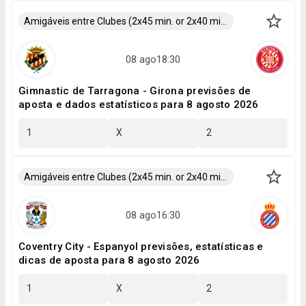
Amigáveis entre Clubes (2x45 min. or 2x40 min.)
Gimnastic de Tarragona - Girona previsões de
aposta e dados estatísticos para 8 agosto 2026
1
X
2
Amigáveis entre Clubes (2x45 min. or 2x40 min.)
Coventry City - Espanyol previsões, estatísticas e
dicas de aposta para 8 agosto 2026
1
X
2