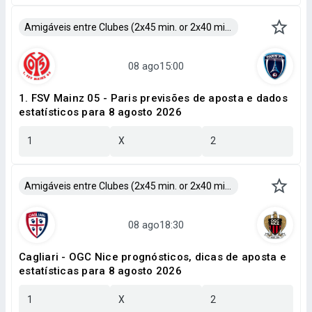
Amigáveis entre Clubes (2x45 min. or 2x40 min.)
1. FSV Mainz 05 - Paris previsões de aposta e dados
estatísticos para 8 agosto 2026
1
X
2
Amigáveis entre Clubes (2x45 min. or 2x40 min.)
Cagliari - OGC Nice prognósticos, dicas de aposta e
estatísticas para 8 agosto 2026
1
X
2