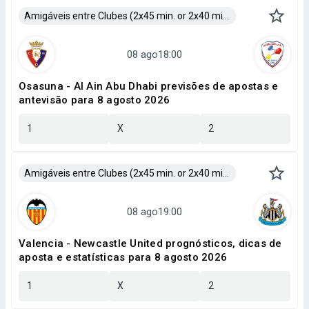
Amigáveis entre Clubes (2x45 min. or 2x40 min.)
Osasuna - Al Ain Abu Dhabi previsões de apostas e
antevisão para 8 agosto 2026
1
X
2
Amigáveis entre Clubes (2x45 min. or 2x40 min.)
Valencia - Newcastle United prognósticos, dicas de
aposta e estatísticas para 8 agosto 2026
1
X
2