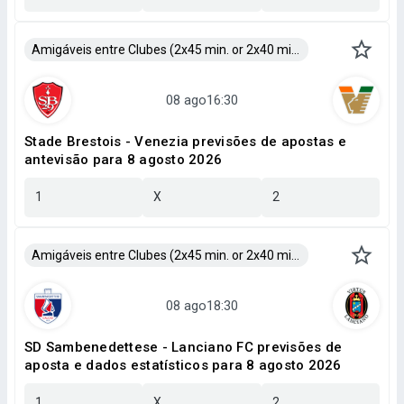
Amigáveis entre Clubes (2x45 min. or 2x40 min.)
Stade Brestois - Venezia previsões de apostas e
antevisão para 8 agosto 2026
1
X
2
Amigáveis entre Clubes (2x45 min. or 2x40 min.)
SD Sambenedettese - Lanciano FC previsões de
aposta e dados estatísticos para 8 agosto 2026
1
X
2