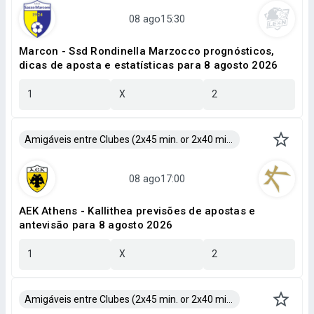
Marcon - Ssd Rondinella Marzocco prognósticos,
dicas de aposta e estatísticas para 8 agosto 2026
1
X
2
Amigáveis entre Clubes (2x45 min. or 2x40 min.)
AEK Athens - Kallithea previsões de apostas e
antevisão para 8 agosto 2026
1
X
2
Amigáveis entre Clubes (2x45 min. or 2x40 min.)