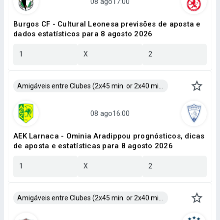
Burgos CF - Cultural Leonesa previsões de aposta e
dados estatísticos para 8 agosto 2026
1
X
2
Amigáveis entre Clubes (2x45 min. or 2x40 min.)
AEK Larnaca - Ominia Aradippou prognósticos, dicas
de aposta e estatísticas para 8 agosto 2026
1
X
2
Amigáveis entre Clubes (2x45 min. or 2x40 min.)