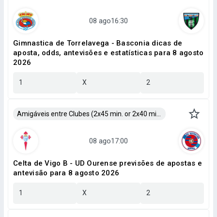
Gimnastica de Torrelavega - Basconia dicas de
aposta, odds, antevisões e estatísticas para 8 agosto
2026
1
X
2
Amigáveis entre Clubes (2x45 min. or 2x40 min.)
Celta de Vigo B - UD Ourense previsões de apostas e
antevisão para 8 agosto 2026
1
X
2