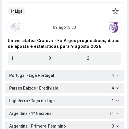
1ª Liga
Universitatea Craiova - Fc Arges prognósticos, dicas
de aposta e estatísticas para 9 agosto 2026
1
X
2
Portugal • Liga Portugal
4
Países Baixos • Eredivisie
4
Inglaterra • Taça da Liga
1
Argentina • 1ª Nacional
11
Argentina • Primera, Feminino
3