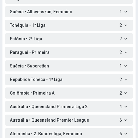
Suécia • Allsvenskan, Feminino
1
Tchéquia • 1ª Liga
2
Estónia • 2ª Liga
7
Paraguai • Primeira
2
Suécia • Superettan
1
República Tcheca • 1ª Liga
2
Colômbia • Primeira A
2
Austrália • Queensland Primeira Liga 2
4
Austrália • Queensland Premier League
6
Alemanha • 2. Bundesliga, Feminino
6