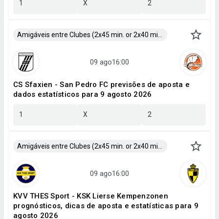
1
X
2
Amigáveis entre Clubes (2x45 min. or 2x40 min.)
CS Sfaxien - San Pedro FC previsões de aposta e
dados estatísticos para 9 agosto 2026
1
X
2
Amigáveis entre Clubes (2x45 min. or 2x40 min.)
KVV THES Sport - KSK Lierse Kempenzonen
prognósticos, dicas de aposta e estatísticas para 9
agosto 2026