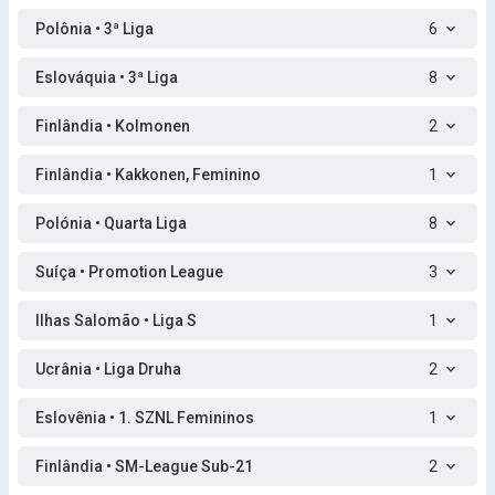
Polônia • 3ª Liga
6
Eslováquia • 3ª Liga
8
Finlândia • Kolmonen
2
Finlândia • Kakkonen, Feminino
1
Polónia • Quarta Liga
8
Suíça • Promotion League
3
Ilhas Salomão • Liga S
1
Ucrânia • Liga Druha
2
Eslovênia • 1. SZNL Femininos
1
Finlândia • SM-League Sub-21
2