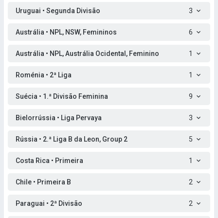
Uruguai • Segunda Divisão
3
Austrália • NPL, NSW, Femininos
6
Austrália • NPL, Austrália Ocidental, Feminino
1
Roménia • 2ª Liga
1
Suécia • 1.ª Divisão Feminina
9
Bielorrússia • Liga Pervaya
3
Rússia • 2.ª Liga B da Leon, Group 2
5
Costa Rica • Primeira
1
Chile • Primeira B
2
Paraguai • 2ª Divisão
2