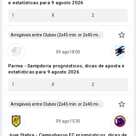
e estatísticas para 9 agosto 2026
1
X
2
Amigáveis entre Clubes (2x45 min. or 2x40 min.)
Parma - Sampdoria prognósticos, dicas de aposta e
estatísticas para 9 agosto 2026
1
X
2
Amigáveis entre Clubes (2x45 min. or 2x40 min.)
Juve Stabia - Campobasso FC prognósticos, dicas de