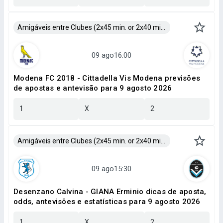
Amigáveis entre Clubes (2x45 min. or 2x40 min.)
Modena FC 2018 - Cittadella Vis Modena previsões
de apostas e antevisão para 9 agosto 2026
1
X
2
Amigáveis entre Clubes (2x45 min. or 2x40 min.)
Desenzano Calvina - GIANA Erminio dicas de aposta,
odds, antevisões e estatísticas para 9 agosto 2026
1
X
2