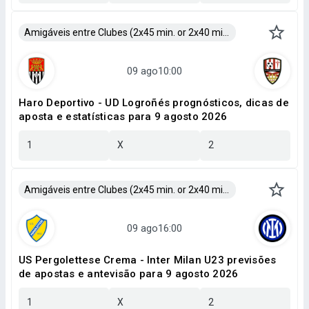
Amigáveis entre Clubes (2x45 min. or 2x40 min.)
Haro Deportivo - UD Logroñés prognósticos, dicas de
aposta e estatísticas para 9 agosto 2026
1
X
2
Amigáveis entre Clubes (2x45 min. or 2x40 min.)
US Pergolettese Crema - Inter Milan U23 previsões
de apostas e antevisão para 9 agosto 2026
1
X
2