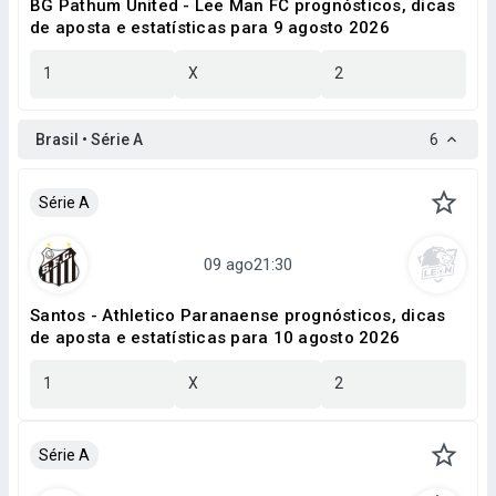
BG Pathum United - Lee Man FC prognósticos, dicas
de aposta e estatísticas para 9 agosto 2026
1
X
2
Brasil • Série A
6
Série A
Santos - Athletico Paranaense prognósticos, dicas
de aposta e estatísticas para 10 agosto 2026
1
X
2
Série A