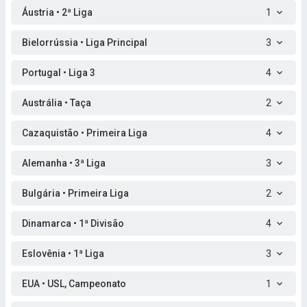
Áustria • 2ª Liga
1
Bielorrússia • Liga Principal
3
Portugal • Liga 3
4
Austrália • Taça
2
Cazaquistão • Primeira Liga
4
Alemanha • 3ª Liga
3
Bulgária • Primeira Liga
2
Dinamarca • 1ª Divisão
4
Eslovênia • 1ª Liga
3
EUA • USL, Campeonato
1