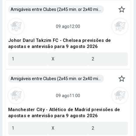
Amigáveis entre Clubes (2x45 min. or 2x40 min.)
Johor Darul Takzim FC - Chelsea previsões de
apostas e antevisão para 9 agosto 2026
1
X
2
Amigáveis entre Clubes (2x45 min. or 2x40 min.)
Manchester City - Atlético de Madrid previsões de
apostas e antevisão para 9 agosto 2026
1
X
2