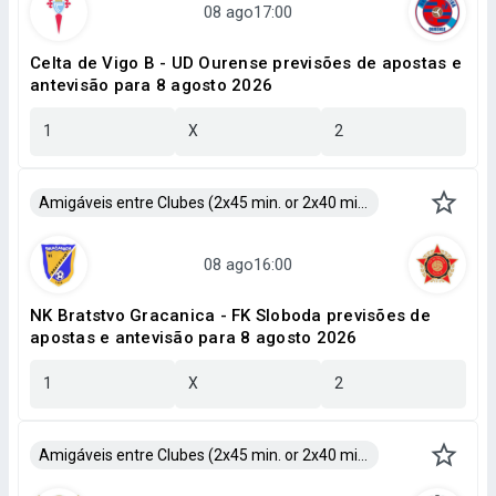
Celta de Vigo B - UD Ourense previsões de apostas e
antevisão para 8 agosto 2026
1
X
2
Amigáveis entre Clubes (2x45 min. or 2x40 min.)
NK Bratstvo Gracanica - FK Sloboda previsões de
apostas e antevisão para 8 agosto 2026
1
X
2
Amigáveis entre Clubes (2x45 min. or 2x40 min.)