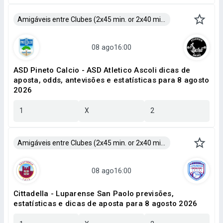
Amigáveis entre Clubes (2x45 min. or 2x40 min.)
ASD Pineto Calcio - ASD Atletico Ascoli dicas de
aposta, odds, antevisões e estatísticas para 8 agosto
2026
1
X
2
Amigáveis entre Clubes (2x45 min. or 2x40 min.)
Cittadella - Luparense San Paolo previsões,
estatísticas e dicas de aposta para 8 agosto 2026