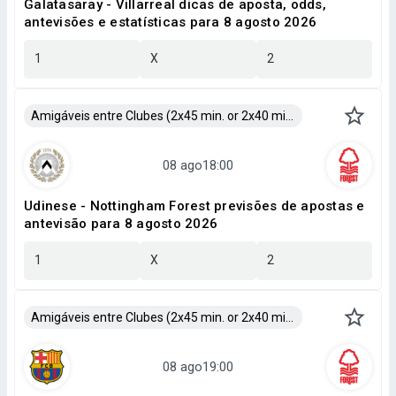
Galatasaray - Villarreal dicas de aposta, odds,
antevisões e estatísticas para 8 agosto 2026
1
X
2
Amigáveis entre Clubes (2x45 min. or 2x40 min.)
Udinese - Nottingham Forest previsões de apostas e
antevisão para 8 agosto 2026
1
X
2
Amigáveis entre Clubes (2x45 min. or 2x40 min.)