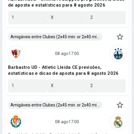
de aposta e estatísticas para 8 agosto 2026
1
X
2
Amigáveis entre Clubes (2x45 min. or 2x40 min.)
Barbastro UD - Atletic Lleida CE previsões,
estatísticas e dicas de aposta para 8 agosto 2026
1
X
2
Amigáveis entre Clubes (2x45 min. or 2x40 min.)