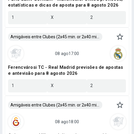
estatísticas e dicas de aposta para 8 agosto 2026
1
X
2
Amigáveis entre Clubes (2x45 min. or 2x40 min.)
Ferencvárosi TC - Real Madrid previsões de apostas
e antevisão para 8 agosto 2026
1
X
2
Amigáveis entre Clubes (2x45 min. or 2x40 min.)