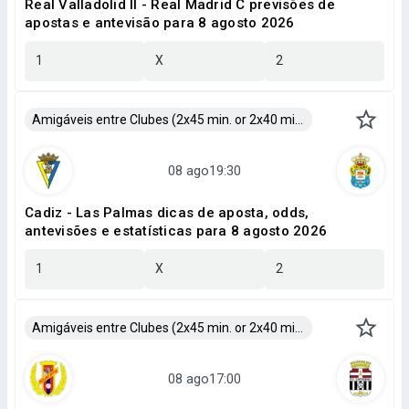
Real Valladolid II - Real Madrid C previsões de
apostas e antevisão para 8 agosto 2026
1
X
2
Amigáveis entre Clubes (2x45 min. or 2x40 min.)
Cadiz - Las Palmas dicas de aposta, odds,
antevisões e estatísticas para 8 agosto 2026
1
X
2
Amigáveis entre Clubes (2x45 min. or 2x40 min.)