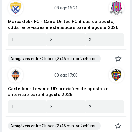
Marsaxlokk FC - Gzira United FC dicas de aposta,
odds, antevisões e estatísticas para 8 agosto 2026
1
X
2
Amigáveis entre Clubes (2x45 min. or 2x40 min.)
Castellon - Levante UD previsões de apostas e
antevisão para 8 agosto 2026
1
X
2
Amigáveis entre Clubes (2x45 min. or 2x40 min.)