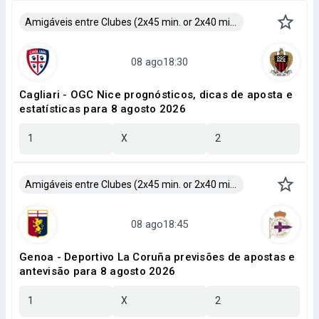
Amigáveis entre Clubes (2x45 min. or 2x40 min.)
Cagliari - OGC Nice prognósticos, dicas de aposta e
estatísticas para 8 agosto 2026
1
X
2
Amigáveis entre Clubes (2x45 min. or 2x40 min.)
Genoa - Deportivo La Coruña previsões de apostas e
antevisão para 8 agosto 2026
1
X
2