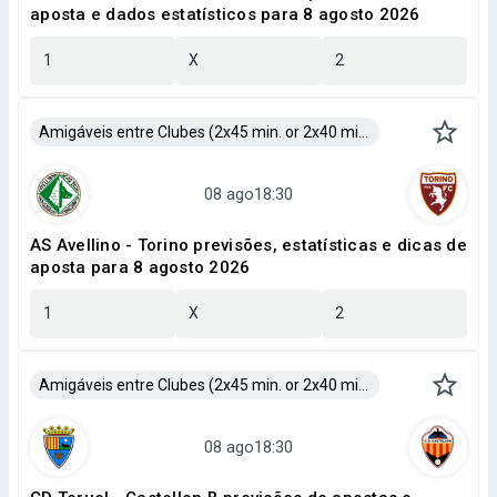
aposta e dados estatísticos para 8 agosto 2026
1
X
2
Amigáveis entre Clubes (2x45 min. or 2x40 min.)
AS Avellino - Torino previsões, estatísticas e dicas de
aposta para 8 agosto 2026
1
X
2
Amigáveis entre Clubes (2x45 min. or 2x40 min.)