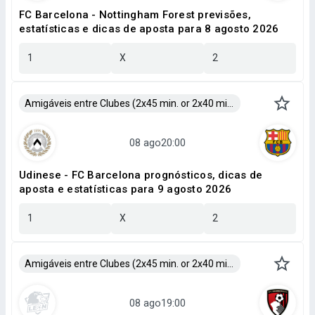
FC Barcelona - Nottingham Forest previsões,
estatísticas e dicas de aposta para 8 agosto 2026
1
X
2
Amigáveis entre Clubes (2x45 min. or 2x40 min.)
Udinese - FC Barcelona prognósticos, dicas de
aposta e estatísticas para 9 agosto 2026
1
X
2
Amigáveis entre Clubes (2x45 min. or 2x40 min.)