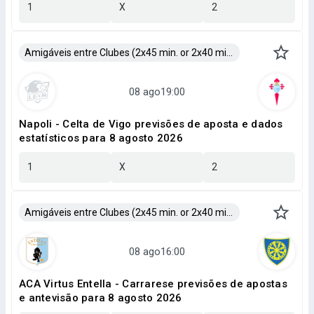
1
X
2
Amigáveis entre Clubes (2x45 min. or 2x40 min.)
Napoli - Celta de Vigo previsões de aposta e dados
estatísticos para 8 agosto 2026
1
X
2
Amigáveis entre Clubes (2x45 min. or 2x40 min.)
ACA Virtus Entella - Carrarese previsões de apostas
e antevisão para 8 agosto 2026