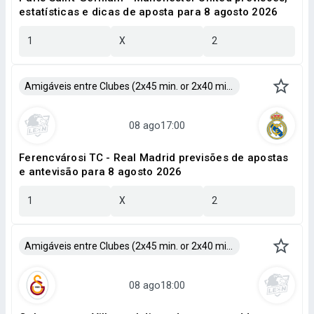
estatísticas e dicas de aposta para 8 agosto 2026
1
X
2
Amigáveis entre Clubes (2x45 min. or 2x40 min.)
Ferencvárosi TC - Real Madrid previsões de apostas
e antevisão para 8 agosto 2026
1
X
2
Amigáveis entre Clubes (2x45 min. or 2x40 min.)