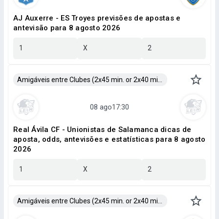
AJ Auxerre - ES Troyes previsões de apostas e
antevisão para 8 agosto 2026
1
X
2
Amigáveis entre Clubes (2x45 min. or 2x40 min.)
Real Ávila CF - Unionistas de Salamanca dicas de
aposta, odds, antevisões e estatísticas para 8 agosto
2026
1
X
2
Amigáveis entre Clubes (2x45 min. or 2x40 min.)