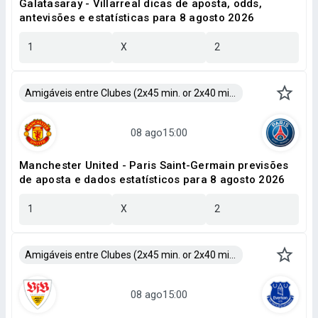
Galatasaray - Villarreal dicas de aposta, odds,
antevisões e estatísticas para 8 agosto 2026
1
X
2
Amigáveis entre Clubes (2x45 min. or 2x40 min.)
Manchester United - Paris Saint-Germain previsões
de aposta e dados estatísticos para 8 agosto 2026
1
X
2
Amigáveis entre Clubes (2x45 min. or 2x40 min.)