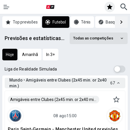
Top previsões
Futebol
Ténis
Basquetebol
Previsões e estatísticas de Futebol mais recentes
Todas as competições
Hoje
Amanhã
In 3+
Liga de Realidade Simulada
Mundo • Amigáveis entre Clubes (2x45 min. or 2x40
67
min.)
Amigáveis entre Clubes (2x45 min. or 2x40 min.)
Paris Saint-Germain - Manchester United previsões,