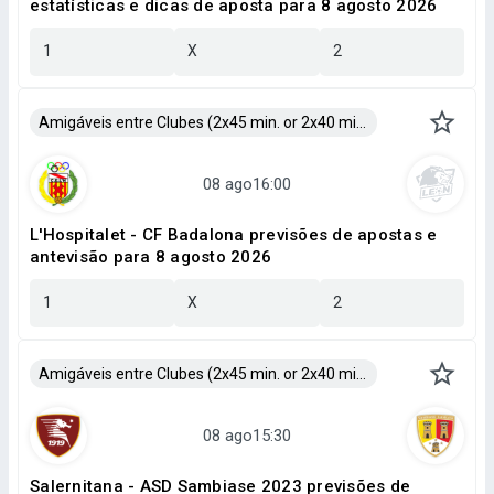
estatísticas e dicas de aposta para 8 agosto 2026
1
X
2
Amigáveis entre Clubes (2x45 min. or 2x40 min.)
L'Hospitalet - CF Badalona previsões de apostas e
antevisão para 8 agosto 2026
1
X
2
Amigáveis entre Clubes (2x45 min. or 2x40 min.)
Salernitana - ASD Sambiase 2023 previsões de