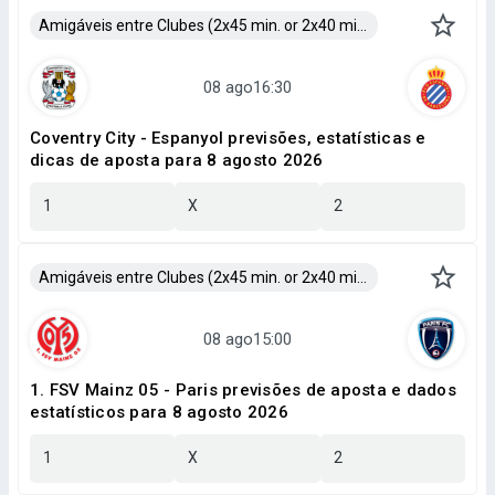
Amigáveis entre Clubes (2x45 min. or 2x40 min.)
Coventry City - Espanyol previsões, estatísticas e
dicas de aposta para 8 agosto 2026
1
X
2
Amigáveis entre Clubes (2x45 min. or 2x40 min.)
1. FSV Mainz 05 - Paris previsões de aposta e dados
estatísticos para 8 agosto 2026
1
X
2