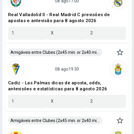
Real Valladolid II - Real Madrid C previsões de
apostas e antevisão para 8 agosto 2026
1
X
2
Amigáveis entre Clubes (2x45 min. or 2x40 min.)
Cadiz - Las Palmas dicas de aposta, odds,
antevisões e estatísticas para 8 agosto 2026
1
X
2
Amigáveis entre Clubes (2x45 min. or 2x40 min.)