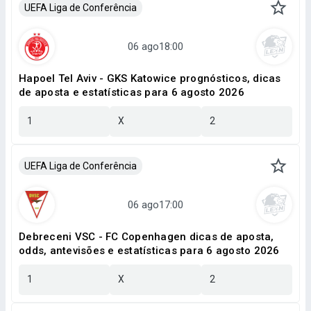
UEFA Liga de Conferência
Hapoel Tel Aviv - GKS Katowice prognósticos, dicas
de aposta e estatísticas para 6 agosto 2026
1
X
2
UEFA Liga de Conferência
Debreceni VSC - FC Copenhagen dicas de aposta,
odds, antevisões e estatísticas para 6 agosto 2026
1
X
2