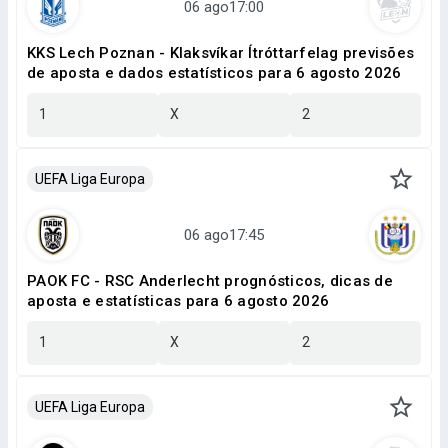
KKS Lech Poznan - Klaksvíkar Ítróttarfelag previsões
de aposta e dados estatísticos para 6 agosto 2026
1
X
2
UEFA Liga Europa
PAOK FC - RSC Anderlecht prognósticos, dicas de
aposta e estatísticas para 6 agosto 2026
1
X
2
UEFA Liga Europa