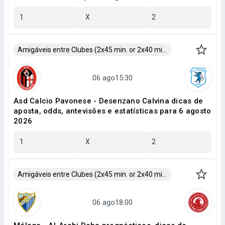
1
X
2
Amigáveis entre Clubes (2x45 min. or 2x40 min.)
Asd Calcio Pavonese - Desenzano Calvina dicas de
aposta, odds, antevisões e estatísticas para 6 agosto
2026
1
X
2
Amigáveis entre Clubes (2x45 min. or 2x40 min.)