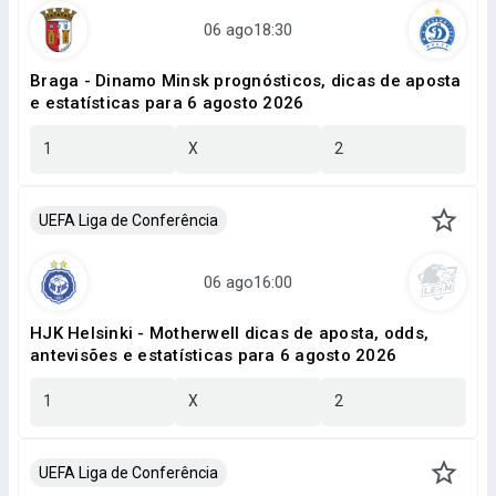
Braga - Dinamo Minsk prognósticos, dicas de aposta
e estatísticas para 6 agosto 2026
1
X
2
UEFA Liga de Conferência
HJK Helsinki - Motherwell dicas de aposta, odds,
antevisões e estatísticas para 6 agosto 2026
1
X
2
UEFA Liga de Conferência