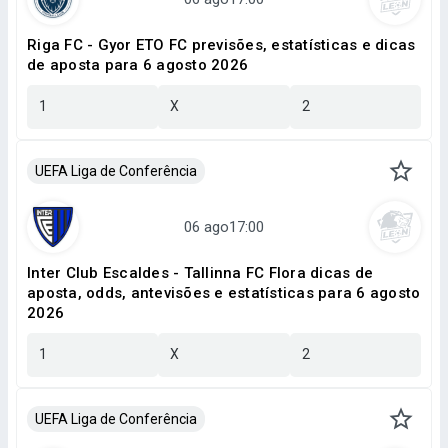
Riga FC - Gyor ETO FC previsões, estatísticas e dicas
de aposta para 6 agosto 2026
1
X
2
UEFA Liga de Conferência
Inter Club Escaldes - Tallinna FC Flora dicas de
aposta, odds, antevisões e estatísticas para 6 agosto
2026
1
X
2
UEFA Liga de Conferência