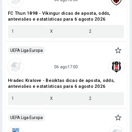
FC Thun 1898 - Víkingur dicas de aposta, odds,
antevisões e estatísticas para 6 agosto 2026
1
X
2
UEFA Liga Europa
Hradec Kralove - Besiktas dicas de aposta, odds,
antevisões e estatísticas para 6 agosto 2026
1
X
2
UEFA Liga Europa