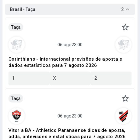
Brasil • Taça
2
Taça
Corinthians - Internacional previsões de aposta e
dados estatísticos para 7 agosto 2026
1
X
2
Taça
Vitoria BA - Athletico Paranaense dicas de aposta,
odds, antevisões e estatísticas para 7 agosto 2026