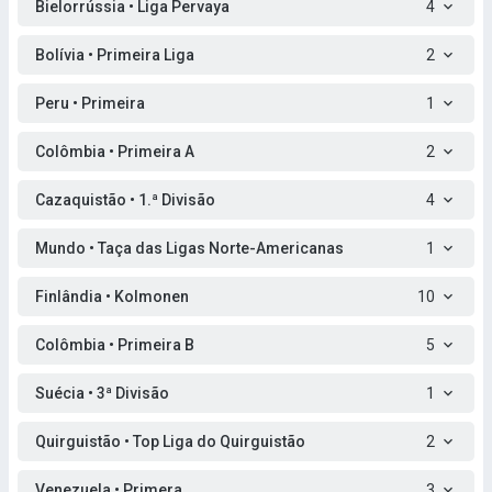
Bielorrússia • Liga Pervaya
4
Bolívia • Primeira Liga
2
Peru • Primeira
1
Colômbia • Primeira A
2
Cazaquistão • 1.ª Divisão
4
Mundo • Taça das Ligas Norte-Americanas
1
Finlândia • Kolmonen
10
Colômbia • Primeira B
5
Suécia • 3ª Divisão
1
Quirguistão • Top Liga do Quirguistão
2
Venezuela • Primera
3