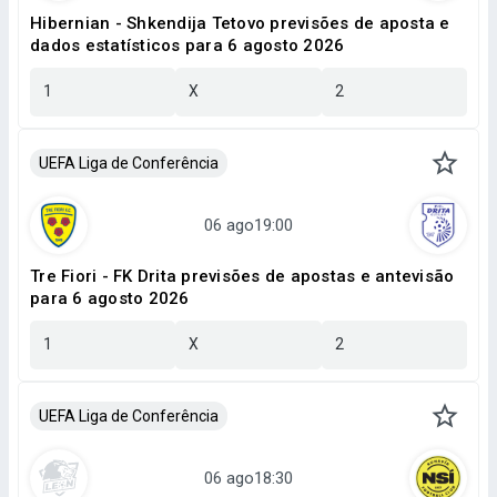
Hibernian - Shkendija Tetovo previsões de aposta e
dados estatísticos para 6 agosto 2026
1
X
2
UEFA Liga de Conferência
Tre Fiori - FK Drita previsões de apostas e antevisão
para 6 agosto 2026
1
X
2
UEFA Liga de Conferência