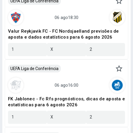
UEFA Liga de Conferência
Valur Reykjavik FC - FC Nordsjaelland previsões de
aposta e dados estatísticos para 6 agosto 2026
1
X
2
UEFA Liga de Conferência
FK Jablonec - Fc Rfs prognósticos, dicas de aposta e
estatísticas para 6 agosto 2026
1
X
2