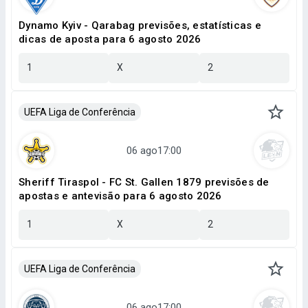
Dynamo Kyiv - Qarabag previsões, estatísticas e
dicas de aposta para 6 agosto 2026
1
X
2
UEFA Liga de Conferência
Sheriff Tiraspol - FC St. Gallen 1879 previsões de
apostas e antevisão para 6 agosto 2026
1
X
2
UEFA Liga de Conferência