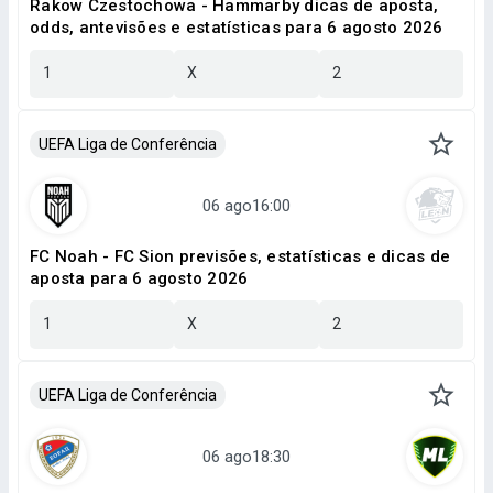
Rakow Czestochowa - Hammarby dicas de aposta,
odds, antevisões e estatísticas para 6 agosto 2026
1
X
2
UEFA Liga de Conferência
FC Noah - FC Sion previsões, estatísticas e dicas de
aposta para 6 agosto 2026
1
X
2
UEFA Liga de Conferência