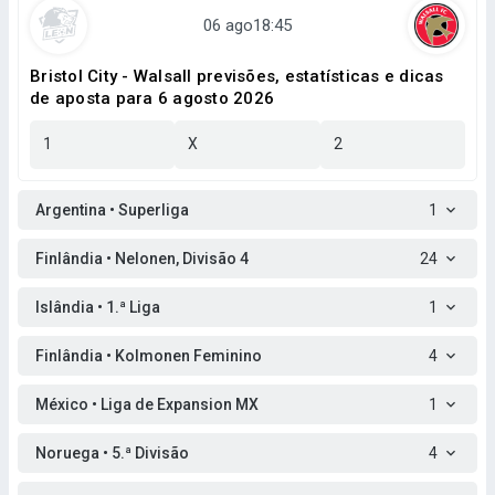
Bristol City - Walsall previsões, estatísticas e dicas
de aposta para 6 agosto 2026
1
X
2
Argentina • Superliga
1
Finlândia • Nelonen, Divisão 4
24
Islândia • 1.ª Liga
1
Finlândia • Kolmonen Feminino
4
México • Liga de Expansion MX
1
Noruega • 5.ª Divisão
4