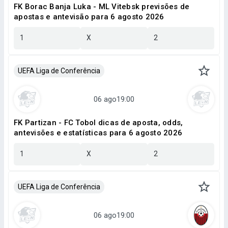
FK Borac Banja Luka - ML Vitebsk previsões de
apostas e antevisão para 6 agosto 2026
1
X
2
UEFA Liga de Conferência
FK Partizan - FC Tobol dicas de aposta, odds,
antevisões e estatísticas para 6 agosto 2026
1
X
2
UEFA Liga de Conferência