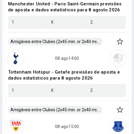
Manchester United - Paris Saint-Germain previsões
de aposta e dados estatísticos para 8 agosto 2026
1
X
2
Amigáveis entre Clubes (2x45 min. or 2x40 min.)
Tottenham Hotspur - Getafe previsões de aposta e
dados estatísticos para 8 agosto 2026
1
X
2
Amigáveis entre Clubes (2x45 min. or 2x40 min.)