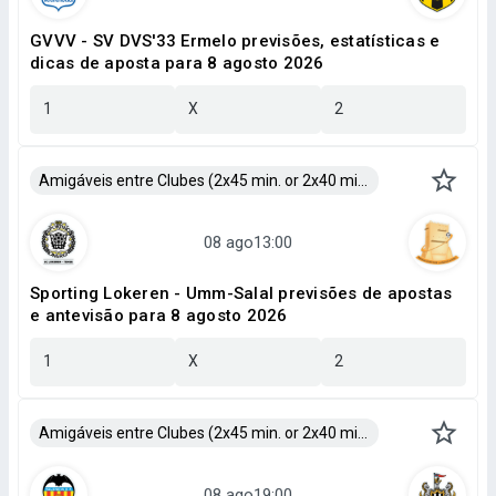
GVVV - SV DVS'33 Ermelo previsões, estatísticas e
dicas de aposta para 8 agosto 2026
1
X
2
Amigáveis entre Clubes (2x45 min. or 2x40 min.)
Sporting Lokeren - Umm-Salal previsões de apostas
e antevisão para 8 agosto 2026
1
X
2
Amigáveis entre Clubes (2x45 min. or 2x40 min.)