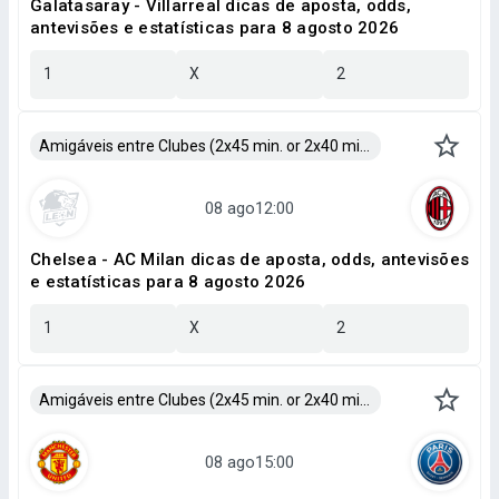
Galatasaray - Villarreal dicas de aposta, odds,
antevisões e estatísticas para 8 agosto 2026
1
X
2
Amigáveis entre Clubes (2x45 min. or 2x40 min.)
Chelsea - AC Milan dicas de aposta, odds, antevisões
e estatísticas para 8 agosto 2026
1
X
2
Amigáveis entre Clubes (2x45 min. or 2x40 min.)