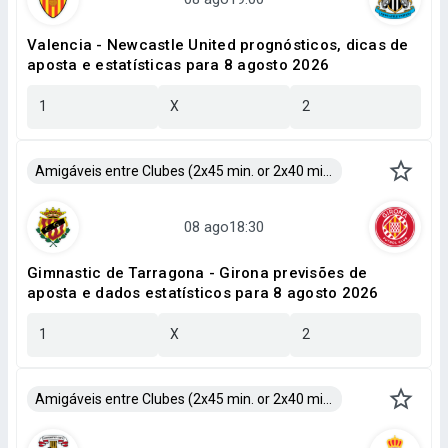
Valencia - Newcastle United prognósticos, dicas de
aposta e estatísticas para 8 agosto 2026
1
X
2
Amigáveis entre Clubes (2x45 min. or 2x40 min.)
Gimnastic de Tarragona - Girona previsões de
aposta e dados estatísticos para 8 agosto 2026
1
X
2
Amigáveis entre Clubes (2x45 min. or 2x40 min.)