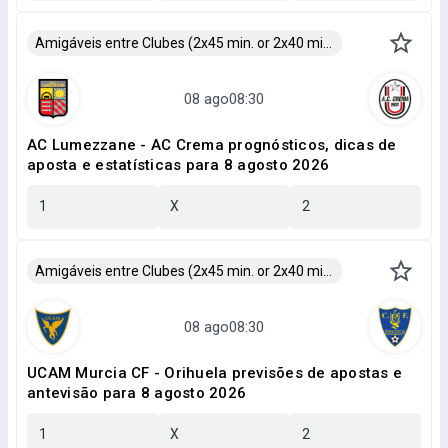
Amigáveis entre Clubes (2x45 min. or 2x40 min.)
AC Lumezzane - AC Crema prognósticos, dicas de
aposta e estatísticas para 8 agosto 2026
1
X
2
Amigáveis entre Clubes (2x45 min. or 2x40 min.)
UCAM Murcia CF - Orihuela previsões de apostas e
antevisão para 8 agosto 2026
1
X
2