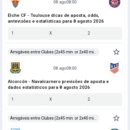
Elche CF - Toulouse dicas de aposta, odds,
antevisões e estatísticas para 8 agosto 2026
1
X
2
Amigáveis entre Clubes (2x45 min. or 2x40 min.)
Alcorcón - Navalcarnero previsões de aposta e
dados estatísticos para 8 agosto 2026
1
X
2
Amigáveis entre Clubes (2x45 min. or 2x40 min.)