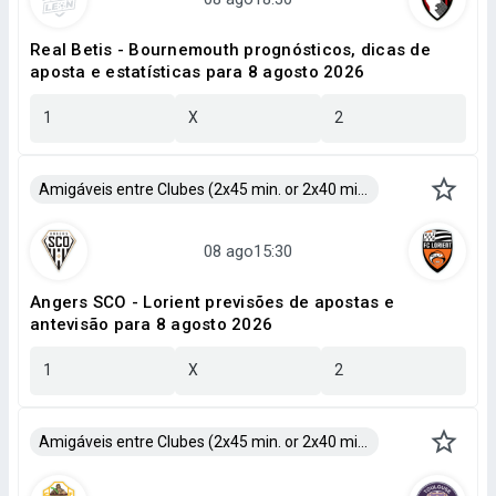
Real Betis - Bournemouth prognósticos, dicas de
aposta e estatísticas para 8 agosto 2026
1
X
2
Amigáveis entre Clubes (2x45 min. or 2x40 min.)
Angers SCO - Lorient previsões de apostas e
antevisão para 8 agosto 2026
1
X
2
Amigáveis entre Clubes (2x45 min. or 2x40 min.)