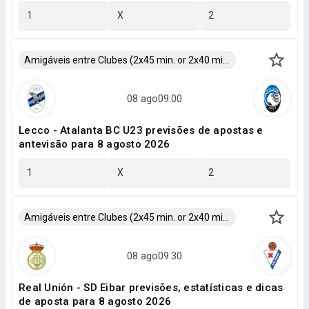
1
X
2
Amigáveis entre Clubes (2x45 min. or 2x40 min.)
Lecco - Atalanta BC U23 previsões de apostas e
antevisão para 8 agosto 2026
1
X
2
Amigáveis entre Clubes (2x45 min. or 2x40 min.)
Real Unión - SD Eibar previsões, estatísticas e dicas
de aposta para 8 agosto 2026