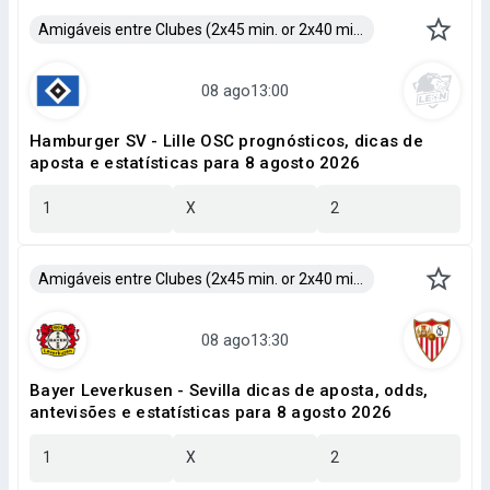
Amigáveis entre Clubes (2x45 min. or 2x40 min.)
Hamburger SV - Lille OSC prognósticos, dicas de
aposta e estatísticas para 8 agosto 2026
1
X
2
Amigáveis entre Clubes (2x45 min. or 2x40 min.)
Bayer Leverkusen - Sevilla dicas de aposta, odds,
antevisões e estatísticas para 8 agosto 2026
1
X
2